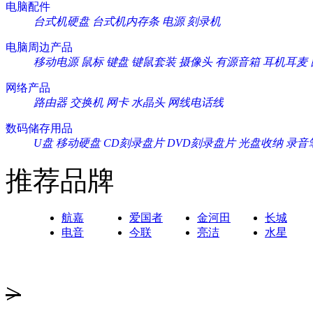
电脑配件
台式机硬盘
台式机内存条
电源
刻录机
电脑周边产品
移动电源
鼠标
键盘
键鼠套装
摄像头
有源音箱
耳机耳麦
网络产品
路由器
交换机
网卡
水晶头
网线电话线
数码储存用品
U盘
移动硬盘
CD刻录盘片
DVD刻录盘片
光盘收纳
录音
推荐品牌
航嘉
爱国者
金河田
长城
电音
今联
亮洁
水星
>