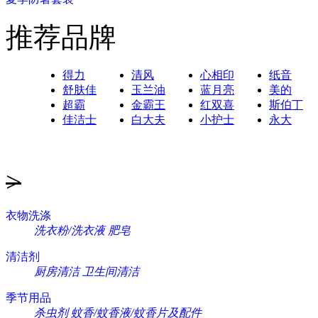
推荐品牌
得力
清风
心相印
纸音
舒肤佳
玉兰油
蓝月亮
美的
超霸
金霸王
红双喜
斯伯丁
佳洁士
白大夫
小护士
永大
>
衣物洗涤
洗衣粉/洗衣液
肥皂
清洁剂
厨房清洁
卫生间清洁
季节用品
杀虫剂
蚊香/蚊香液/蚊香片及配件