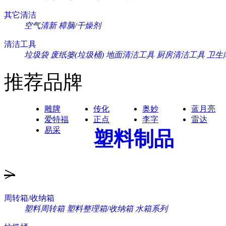
其它清洁
空气清新
樟脑/干燥剂
清洁工具
垃圾袋
废纸篓(垃圾桶)
地面清洁工具
厨房清洁工具
卫生
推荐品牌
雕牌
传化
奥妙
蓝月亮
爱特福
正点
李字
雷达
易采
塑料制品
>
周转箱/收纳箱
塑料周转箱
塑料整理箱/收纳箱
水箱系列