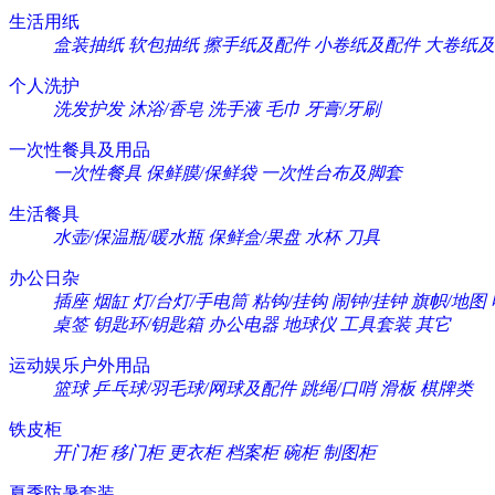
生活用纸
盒装抽纸
软包抽纸
擦手纸及配件
小卷纸及配件
大卷纸及
个人洗护
洗发护发
沐浴/香皂
洗手液
毛巾
牙膏/牙刷
一次性餐具及用品
一次性餐具
保鲜膜/保鲜袋
一次性台布及脚套
生活餐具
水壶/保温瓶/暖水瓶
保鲜盒/果盘
水杯
刀具
办公日杂
插座
烟缸
灯/台灯/手电筒
粘钩/挂钩
闹钟/挂钟
旗帜/地图
桌签
钥匙环/钥匙箱
办公电器
地球仪
工具套装
其它
运动娱乐户外用品
篮球
乒乓球/羽毛球/网球及配件
跳绳/口哨
滑板
棋牌类
铁皮柜
开门柜
移门柜
更衣柜
档案柜
碗柜
制图柜
夏季防暑套装