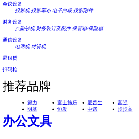
会议设备
投影机
投影幕布
电子白板
投影附件
财务设备
点验钞机
财务装订及配件
保管箱/保险箱
通信设备
电话机
对讲机
易租赁
扫码枪
推荐品牌
得力
富士施乐
爱普生
富强
明基
恒发
中诺
步步高
办公文具