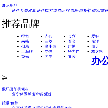
展示用品
证件卡/硬胶套
证件扣/挂绳
指示牌
白板/白板架
磁吸/磁条
推荐品牌
得力
齐心
真彩
爱好
南韩
三菱
百金
东洋
创易
张小泉
广博
航天
上海牌
立信
得力佳
格之格
霞光
冬灵
青云
办
>
数码复印机耗材
复印机墨粉
复印机硒鼓
碳带/色带