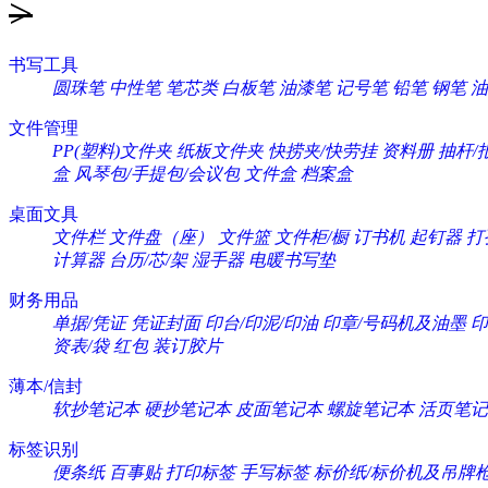
>
书写工具
圆珠笔
中性笔
笔芯类
白板笔
油漆笔
记号笔
铅笔
钢笔
油
文件管理
PP(塑料)文件夹
纸板文件夹
快捞夹/快劳挂
资料册
抽杆/
盒
风琴包/手提包/会议包
文件盒
档案盒
桌面文具
文件栏
文件盘（座）
文件篮
文件柜/橱
订书机
起钉器
打
计算器
台历/芯/架
湿手器
电暖书写垫
财务用品
单据/凭证
凭证封面
印台/印泥/印油
印章/号码机及油墨
印
资表/袋
红包
装订胶片
薄本/信封
软抄笔记本
硬抄笔记本
皮面笔记本
螺旋笔记本
活页笔记
标签识别
便条纸
百事贴
打印标签
手写标签
标价纸/标价机及吊牌