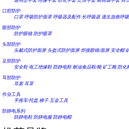
通用型手套
绝缘手套
防化手套
止滑手套
耐高温手套
焊
口腔防护
口罩
呼吸防护面罩
呼吸器及配件
长呼吸器
逃生急救呼吸
眼部防护
防护眼镜
防护眼罩
头部防护
头戴式防护面屏
头盔式防护面屏
焊接眼镜/面屏
安全帽
足部防护
安全鞋
电工绝缘鞋
防静电鞋
耐油食品鞋/靴
矿工靴
防化
耳部防护
耳塞
耳罩
作业工具
手推车/托盘
梯子
五金工具
防静电系列
防静电鞋
防静电服
防静电帽