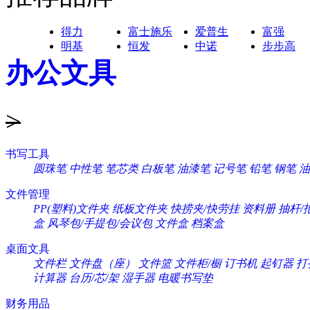
得力
富士施乐
爱普生
富强
明基
恒发
中诺
步步高
办公文具
>
书写工具
圆珠笔
中性笔
笔芯类
白板笔
油漆笔
记号笔
铅笔
钢笔
油
文件管理
PP(塑料)文件夹
纸板文件夹
快捞夹/快劳挂
资料册
抽杆/
盒
风琴包/手提包/会议包
文件盒
档案盒
桌面文具
文件栏
文件盘（座）
文件篮
文件柜/橱
订书机
起钉器
打
计算器
台历/芯/架
湿手器
电暖书写垫
财务用品