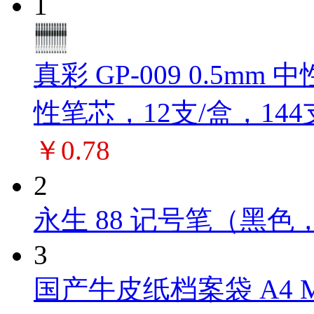
1
真彩 GP-009 0.5m
性笔芯，12支/盒，144
￥0.78
2
永生 88 记号笔（黑色，
3
国产牛皮纸档案袋 A4 M