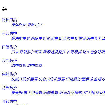
>
防护用品
身体防护
急救用品
手部防护
通用型手套
绝缘手套
防化手套
止滑手套
耐高温手套
焊
口腔防护
口罩
呼吸防护面罩
呼吸器及配件
长呼吸器
逃生急救呼吸
眼部防护
防护眼镜
防护眼罩
头部防护
头戴式防护面屏
头盔式防护面屏
焊接眼镜/面屏
安全帽
足部防护
安全鞋
电工绝缘鞋
防静电鞋
耐油食品鞋/靴
矿工靴
防化
耳部防护