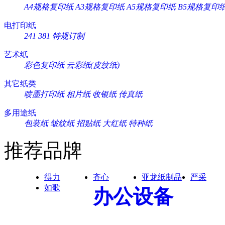
A4规格复印纸
A3规格复印纸
A5规格复印纸
B5规格复印
电打印纸
241
381
特规订制
艺术纸
彩色复印纸
云彩纸(皮纹纸)
其它纸类
喷墨打印纸
相片纸
收银纸
传真纸
多用途纸
包装纸
皱纹纸
招贴纸
大红纸
特种纸
推荐品牌
得力
齐心
亚龙纸制品
严采
如歌
办公设备