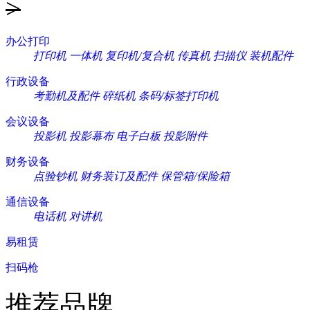
>
办公打印
打印机
一体机
复印机/复合机
传真机
扫描仪
装机配件
行政设备
考勤机及配件
碎纸机
条码/标签打印机
会议设备
投影机
投影幕布
电子白板
投影附件
财务设备
点验钞机
财务装订及配件
保管箱/保险箱
通信设备
电话机
对讲机
易租赁
扫码枪
推荐品牌