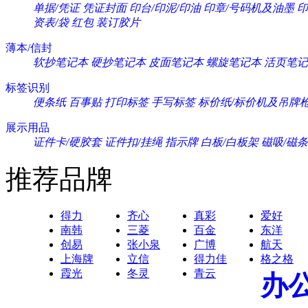
单据/凭证
凭证封面
印台/印泥/印油
印章/号码机及油墨
印
资表/袋
红包
装订胶片
薄本/信封
软抄笔记本
硬抄笔记本
皮面笔记本
螺旋笔记本
活页笔记
标签识别
便条纸
百事贴
打印标签
手写标签
标价纸/标价机及吊牌
展示用品
证件卡/硬胶套
证件扣/挂绳
指示牌
白板/白板架
磁吸/磁条
推荐品牌
得力
齐心
真彩
爱好
南韩
三菱
百金
东洋
创易
张小泉
广博
航天
上海牌
立信
得力佳
格之格
霞光
冬灵
青云
办