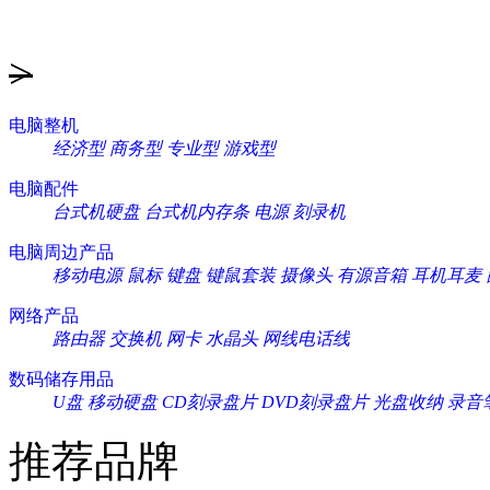
>
电脑整机
经济型
商务型
专业型
游戏型
电脑配件
台式机硬盘
台式机内存条
电源
刻录机
电脑周边产品
移动电源
鼠标
键盘
键鼠套装
摄像头
有源音箱
耳机耳麦
网络产品
路由器
交换机
网卡
水晶头
网线电话线
数码储存用品
U盘
移动硬盘
CD刻录盘片
DVD刻录盘片
光盘收纳
录音
推荐品牌