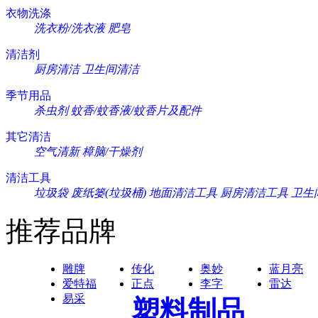
衣物洗涤
洗衣粉/洗衣液
肥皂
清洁剂
厨房清洁
卫生间清洁
季节用品
杀虫剂
蚊香/蚊香液/蚊香片及配件
其它清洁
空气清新
樟脑/干燥剂
清洁工具
垃圾袋
废纸篓(垃圾桶)
地面清洁工具
厨房清洁工具
卫生
推荐品牌
雕牌
传化
奥妙
蓝月亮
爱特福
正点
李字
雷达
易采
塑料制品