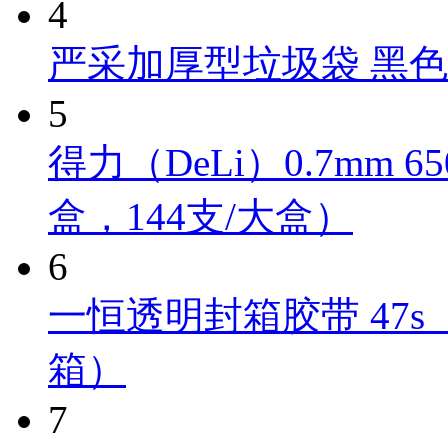
4
严采加厚型垃圾袋 黑色 Y
5
得力（DeLi）0.7mm 
盒，144支/大盒）
6
一恒透明封箱胶带 47s（4
箱）
7