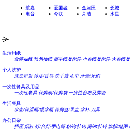
航嘉
爱国者
金河田
长城
电音
今联
亮洁
水星
>
生活用纸
盒装抽纸
软包抽纸
擦手纸及配件
小卷纸及配件
大卷纸及
个人洗护
洗发护发
沐浴/香皂
洗手液
毛巾
牙膏/牙刷
一次性餐具及用品
一次性餐具
保鲜膜/保鲜袋
一次性台布及脚套
生活餐具
水壶/保温瓶/暖水瓶
保鲜盒/果盘
水杯
刀具
办公日杂
插座
烟缸
灯/台灯/手电筒
粘钩/挂钩
闹钟/挂钟
旗帜/地图