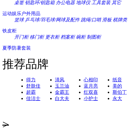
桌签
钥匙环/钥匙箱
办公电器
地球仪
工具套装
其它
运动娱乐户外用品
篮球
乒乓球/羽毛球/网球及配件
跳绳/口哨
滑板
棋牌类
铁皮柜
开门柜
移门柜
更衣柜
档案柜
碗柜
制图柜
夏季防暑套装
推荐品牌
得力
清风
心相印
纸音
舒肤佳
玉兰油
蓝月亮
美的
超霸
金霸王
红双喜
斯伯丁
佳洁士
白大夫
小护士
永大
>