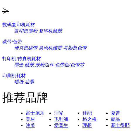
>
数码复印机耗材
复印机墨粉
复印机硒鼓
碳带/色带
传真机碳带
条码机碳带
考勤机色带
打印机/传真机耗材
墨盒
硒鼓
鼓粉组件
色带框/色带芯
印刷机耗材
蜡纸
油墨
推荐品牌
富士施乐
理光
佳能
夏普
美村
飞利浦
格之格
懿品
映美
爱普生
理想
基士得耶