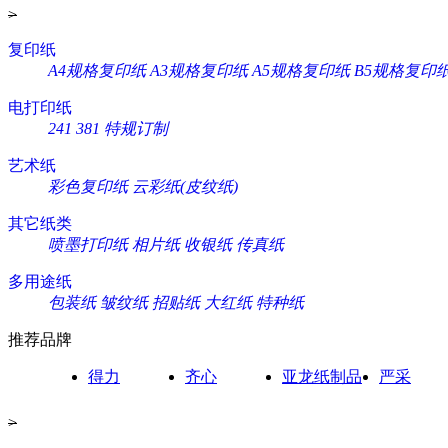
>
复印纸
A4规格复印纸
A3规格复印纸
A5规格复印纸
B5规格复印
电打印纸
241
381
特规订制
艺术纸
彩色复印纸
云彩纸(皮纹纸)
其它纸类
喷墨打印纸
相片纸
收银纸
传真纸
多用途纸
包装纸
皱纹纸
招贴纸
大红纸
特种纸
推荐品牌
得力
齐心
亚龙纸制品
严采
>