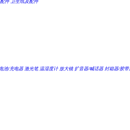
配件
卫生纸及配件
电池/充电器
激光笔
温湿度计
放大镜
扩音器/喊话器
封箱器/胶带