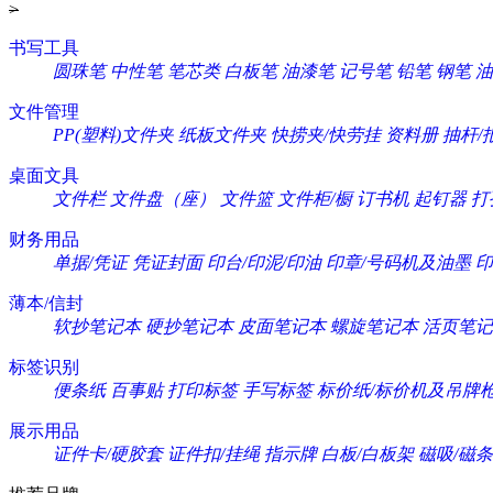
>
书写工具
圆珠笔
中性笔
笔芯类
白板笔
油漆笔
记号笔
铅笔
钢笔
油
文件管理
PP(塑料)文件夹
纸板文件夹
快捞夹/快劳挂
资料册
抽杆/
桌面文具
文件栏
文件盘（座）
文件篮
文件柜/橱
订书机
起钉器
打
财务用品
单据/凭证
凭证封面
印台/印泥/印油
印章/号码机及油墨
印
薄本/信封
软抄笔记本
硬抄笔记本
皮面笔记本
螺旋笔记本
活页笔记
标签识别
便条纸
百事贴
打印标签
手写标签
标价纸/标价机及吊牌
展示用品
证件卡/硬胶套
证件扣/挂绳
指示牌
白板/白板架
磁吸/磁条