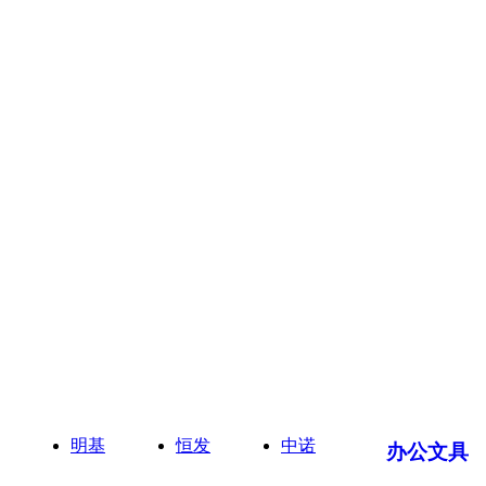
明基
恒发
中诺
办公文具