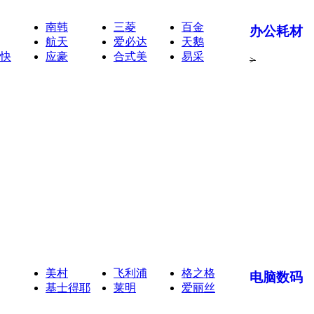
南韩
三菱
百金
办公耗材
航天
爱必达
天鹅
快
应豪
合式美
易采
>
美村
飞利浦
格之格
电脑数码
基士得耶
莱明
爱丽丝