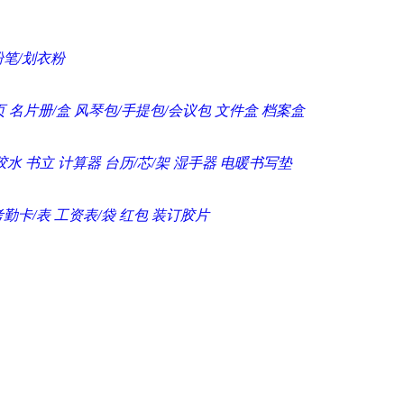
粉笔/划衣粉
页
名片册/盒
风琴包/手提包/会议包
文件盒
档案盒
胶水
书立
计算器
台历/芯/架
湿手器
电暖书写垫
考勤卡/表
工资表/袋
红包
装订胶片