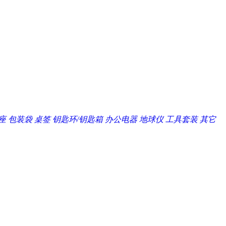
座
包装袋
桌签
钥匙环/钥匙箱
办公电器
地球仪
工具套装
其它