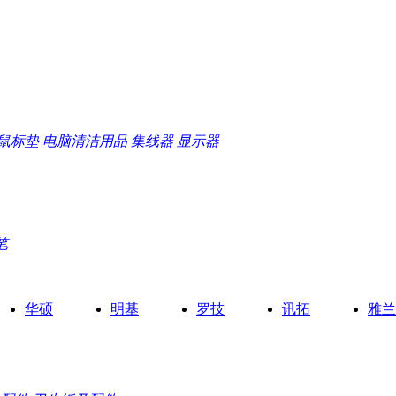
鼠标垫
电脑清洁用品
集线器
显示器
笔
华硕
明基
罗技
讯拓
雅兰