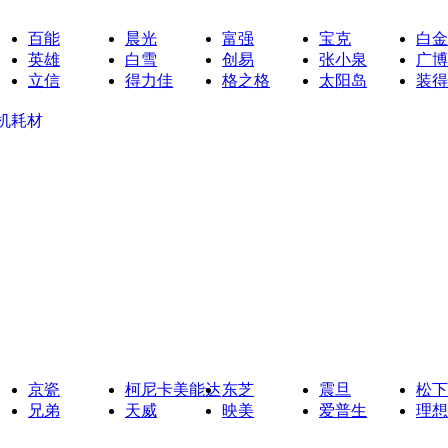
百能
晨光
富强
宝克
白金
英雄
白雪
创易
张小泉
广博
立信
得力佳
格之格
太阳岛
装得
机耗材
京瓷
柯尼卡美能达
东芝
震旦
松下
兄弟
天威
映美
爱普生
理想