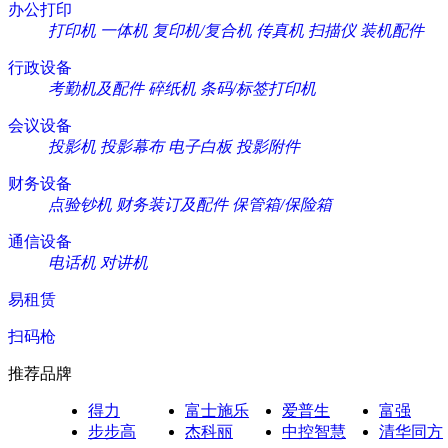
办公打印
打印机
一体机
复印机/复合机
传真机
扫描仪
装机配件
行政设备
考勤机及配件
碎纸机
条码/标签打印机
会议设备
投影机
投影幕布
电子白板
投影附件
财务设备
点验钞机
财务装订及配件
保管箱/保险箱
通信设备
电话机
对讲机
易租赁
扫码枪
推荐品牌
得力
富士施乐
爱普生
富强
步步高
杰科丽
中控智慧
清华同方