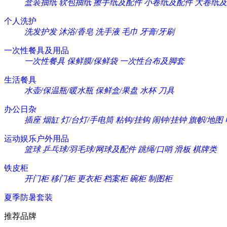
盒装抽纸
软包抽纸
擦手纸及配件
小卷纸及配件
大卷纸及
个人洗护
洗发护发
沐浴/香皂
洗手液
毛巾
牙膏/牙刷
一次性餐具及用品
一次性餐具
保鲜膜/保鲜袋
一次性台布及脚套
生活餐具
水壶/保温瓶/暖水瓶
保鲜盒/果盘
水杯
刀具
办公日杂
插座
烟缸
灯/台灯/手电筒
粘钩/挂钩
闹钟/挂钟
旗帜/地图
运动娱乐户外用品
篮球
乒乓球/羽毛球/网球及配件
跳绳/口哨
滑板
棋牌类
铁皮柜
开门柜
移门柜
更衣柜
档案柜
碗柜
制图柜
夏季防暑套装
推荐品牌