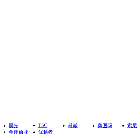
TSC
晨光
科诚
奥图码
索尼
金佳佰业
优越者