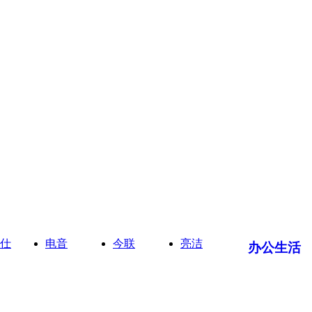
仕
电音
今联
亮洁
办公生活