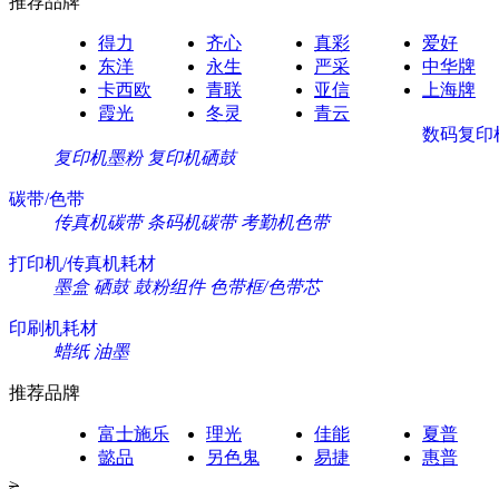
推荐品牌
得力
齐心
真彩
爱好
东洋
永生
严采
中华牌
卡西欧
青联
亚信
上海牌
霞光
冬灵
青云
数码复印
复印机墨粉
复印机硒鼓
碳带/色带
传真机碳带
条码机碳带
考勤机色带
打印机/传真机耗材
墨盒
硒鼓
鼓粉组件
色带框/色带芯
印刷机耗材
蜡纸
油墨
推荐品牌
富士施乐
理光
佳能
夏普
懿品
另色鬼
易捷
惠普
>