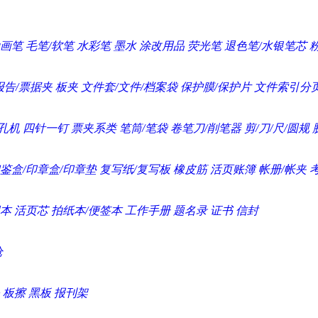
画笔
毛笔/软笔
水彩笔
墨水
涂改用品
荧光笔
退色笔/水银笔芯
报告/票据夹
板夹
文件套/文件/档案袋
保护膜/保护片
文件索引分
孔机
四针一钉
票夹系类
笔筒/笔袋
卷笔刀/削笔器
剪/刀/尺/圆规
鉴盒/印章盒/印章垫
复写纸/复写板
橡皮筋
活页账簿
帐册/帐夹
本
活页芯
拍纸本/便签本
工作手册
题名录
证书
信封
枪
板擦
黑板
报刊架