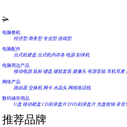
>
电脑整机
经济型
商务型
专业型
游戏型
电脑配件
台式机硬盘
台式机内存条
电源
刻录机
电脑周边产品
移动电源
鼠标
键盘
键鼠套装
摄像头
有源音箱
耳机耳麦
网络产品
路由器
交换机
网卡
水晶头
网线电话线
数码储存用品
U盘
移动硬盘
CD刻录盘片
DVD刻录盘片
光盘收纳
录音
推荐品牌