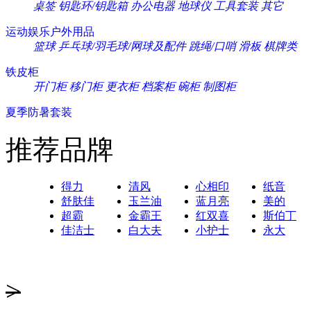
桌签
钥匙环/钥匙箱
办公电器
地球仪
工具套装
其它
运动娱乐户外用品
篮球
乒乓球/羽毛球/网球及配件
跳绳/口哨
滑板
棋牌类
铁皮柜
开门柜
移门柜
更衣柜
档案柜
碗柜
制图柜
夏季防暑套装
推荐品牌
得力
清风
心相印
纸音
舒肤佳
玉兰油
蓝月亮
美的
超霸
金霸王
红双喜
斯伯丁
佳洁士
白大夫
小护士
永大
>