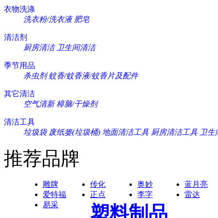
衣物洗涤
洗衣粉/洗衣液
肥皂
清洁剂
厨房清洁
卫生间清洁
季节用品
杀虫剂
蚊香/蚊香液/蚊香片及配件
其它清洁
空气清新
樟脑/干燥剂
清洁工具
垃圾袋
废纸篓(垃圾桶)
地面清洁工具
厨房清洁工具
卫生
推荐品牌
雕牌
传化
奥妙
蓝月亮
爱特福
正点
李字
雷达
易采
塑料制品