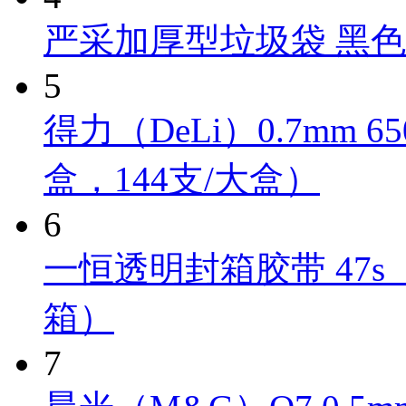
严采加厚型垃圾袋 黑色 Y
5
得力（DeLi）0.7mm 
盒，144支/大盒）
6
一恒透明封箱胶带 47s（4
箱）
7