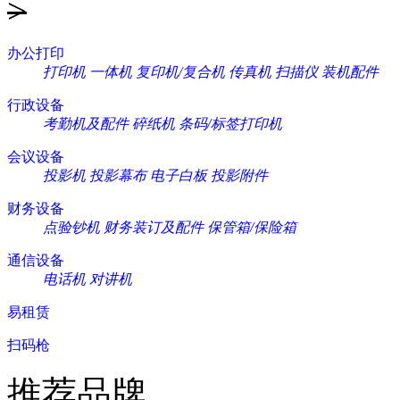
>
办公打印
打印机
一体机
复印机/复合机
传真机
扫描仪
装机配件
行政设备
考勤机及配件
碎纸机
条码/标签打印机
会议设备
投影机
投影幕布
电子白板
投影附件
财务设备
点验钞机
财务装订及配件
保管箱/保险箱
通信设备
电话机
对讲机
易租赁
扫码枪
推荐品牌