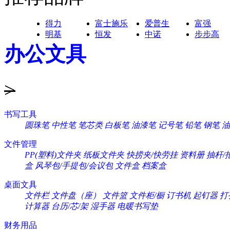
得力
富士施乐
爱普生
富强
明基
恒发
中诺
步步高
办公文具
>
书写工具
圆珠笔
中性笔
笔芯类
白板笔
油漆笔
记号笔
铅笔
钢笔
油
文件管理
PP(塑料)文件夹
纸板文件夹
快捞夹/快劳挂
资料册
抽杆/
盒
风琴包/手提包/会议包
文件盒
档案盒
桌面文具
文件栏
文件盘（座）
文件篮
文件柜/橱
订书机
起钉器
打
计算器
台历/芯/架
湿手器
电暖书写垫
财务用品