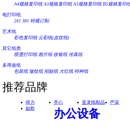
A4规格复印纸
A3规格复印纸
A5规格复印纸
B5规格复印
电打印纸
241
381
特规订制
艺术纸
彩色复印纸
云彩纸(皮纹纸)
其它纸类
喷墨打印纸
相片纸
收银纸
传真纸
多用途纸
包装纸
皱纹纸
招贴纸
大红纸
特种纸
推荐品牌
得力
齐心
亚龙纸制品
严采
如歌
办公设备