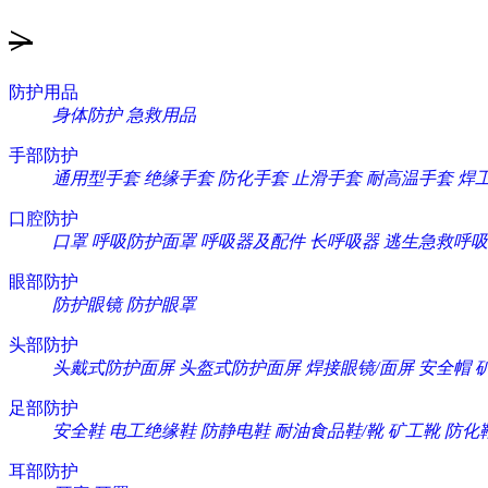
>
防护用品
身体防护
急救用品
手部防护
通用型手套
绝缘手套
防化手套
止滑手套
耐高温手套
焊
口腔防护
口罩
呼吸防护面罩
呼吸器及配件
长呼吸器
逃生急救呼吸
眼部防护
防护眼镜
防护眼罩
头部防护
头戴式防护面屏
头盔式防护面屏
焊接眼镜/面屏
安全帽
足部防护
安全鞋
电工绝缘鞋
防静电鞋
耐油食品鞋/靴
矿工靴
防化
耳部防护