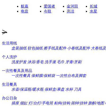
航嘉
爱国者
金河田
长城
电音
今联
亮洁
水星
>
生活用纸
盒装抽纸
软包抽纸
擦手纸及配件
小卷纸及配件
大卷纸及
个人洗护
洗发护发
沐浴/香皂
洗手液
毛巾
牙膏/牙刷
一次性餐具及用品
一次性餐具
保鲜膜/保鲜袋
一次性台布及脚套
生活餐具
水壶/保温瓶/暖水瓶
保鲜盒/果盘
水杯
刀具
办公日杂
插座
烟缸
灯/台灯/手电筒
粘钩/挂钩
闹钟/挂钟
旗帜/地图