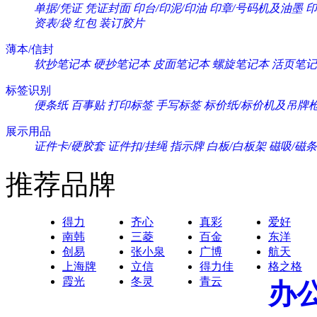
单据/凭证
凭证封面
印台/印泥/印油
印章/号码机及油墨
印
资表/袋
红包
装订胶片
薄本/信封
软抄笔记本
硬抄笔记本
皮面笔记本
螺旋笔记本
活页笔记
标签识别
便条纸
百事贴
打印标签
手写标签
标价纸/标价机及吊牌
展示用品
证件卡/硬胶套
证件扣/挂绳
指示牌
白板/白板架
磁吸/磁条
推荐品牌
得力
齐心
真彩
爱好
南韩
三菱
百金
东洋
创易
张小泉
广博
航天
上海牌
立信
得力佳
格之格
霞光
冬灵
青云
办