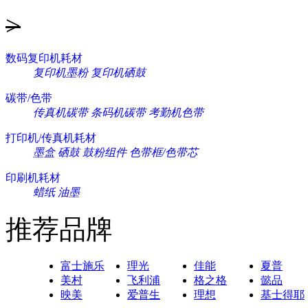
>
数码复印机耗材
复印机墨粉
复印机硒鼓
碳带/色带
传真机碳带
条码机碳带
考勤机色带
打印机/传真机耗材
墨盒
硒鼓
鼓粉组件
色带框/色带芯
印刷机耗材
蜡纸
油墨
推荐品牌
富士施乐
理光
佳能
夏普
美村
飞利浦
格之格
懿品
映美
爱普生
理想
基士得耶