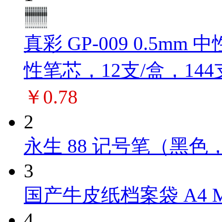
真彩 GP-009 0.5m
性笔芯，12支/盒，144
￥0.78
2
永生 88 记号笔（黑色，
3
国产牛皮纸档案袋 A4 M
4