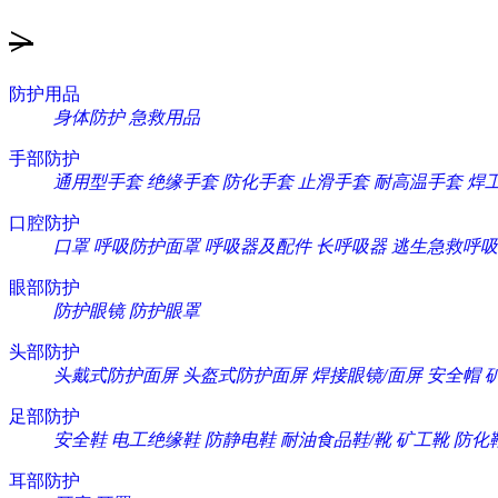
>
防护用品
身体防护
急救用品
手部防护
通用型手套
绝缘手套
防化手套
止滑手套
耐高温手套
焊
口腔防护
口罩
呼吸防护面罩
呼吸器及配件
长呼吸器
逃生急救呼吸
眼部防护
防护眼镜
防护眼罩
头部防护
头戴式防护面屏
头盔式防护面屏
焊接眼镜/面屏
安全帽
足部防护
安全鞋
电工绝缘鞋
防静电鞋
耐油食品鞋/靴
矿工靴
防化
耳部防护