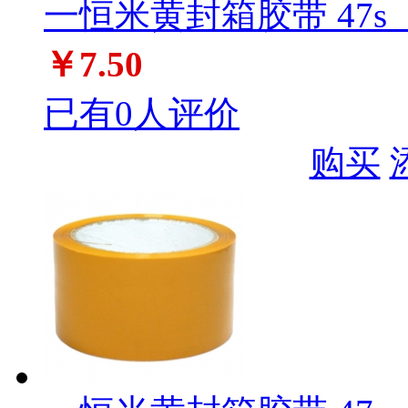
一恒米黄封箱胶带 47s（7.
￥7.50
已有0人评价
购买