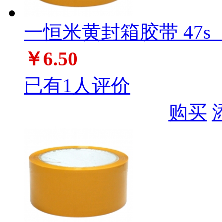
一恒米黄封箱胶带 47s（6
￥6.50
已有1人评价
购买