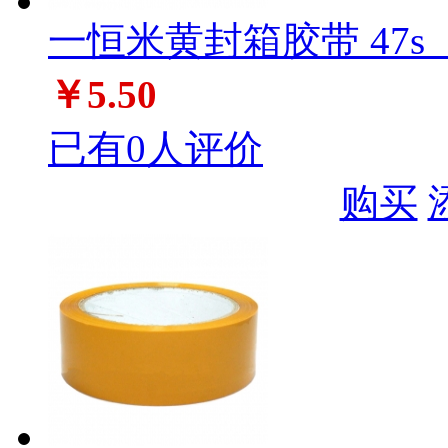
一恒米黄封箱胶带 47s（5
￥5.50
已有0人评价
购买