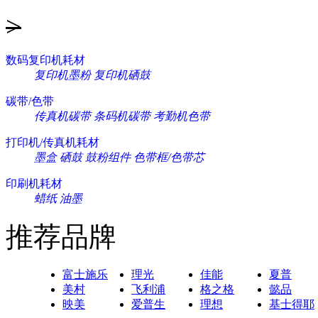
>
数码复印机耗材
复印机墨粉
复印机硒鼓
碳带/色带
传真机碳带
条码机碳带
考勤机色带
打印机/传真机耗材
墨盒
硒鼓
鼓粉组件
色带框/色带芯
印刷机耗材
蜡纸
油墨
推荐品牌
富士施乐
理光
佳能
夏普
美村
飞利浦
格之格
懿品
映美
爱普生
理想
基士得耶