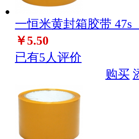
一恒米黄封箱胶带 47s（5
￥5.50
已有5人评价
购买