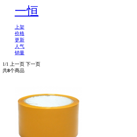
一恒
上架
价格
更新
人气
销量
1/1
上一页
下一页
共
8
个商品