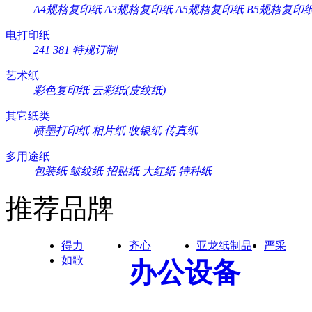
A4规格复印纸
A3规格复印纸
A5规格复印纸
B5规格复印
电打印纸
241
381
特规订制
艺术纸
彩色复印纸
云彩纸(皮纹纸)
其它纸类
喷墨打印纸
相片纸
收银纸
传真纸
多用途纸
包装纸
皱纹纸
招贴纸
大红纸
特种纸
推荐品牌
得力
齐心
亚龙纸制品
严采
如歌
办公设备