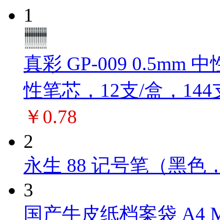
1
真彩 GP-009 0.5m
性笔芯，12支/盒，144
￥0.78
2
永生 88 记号笔（黑色，
3
国产牛皮纸档案袋 A4 M