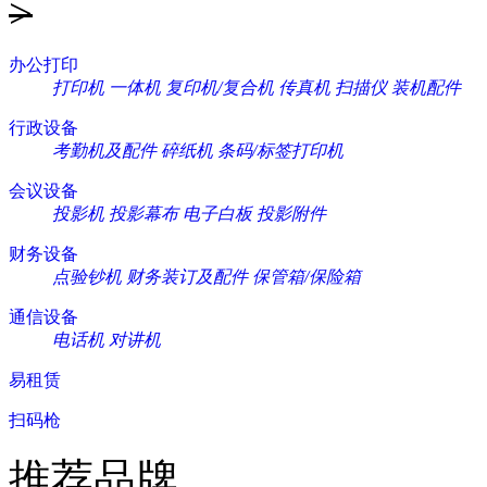
>
办公打印
打印机
一体机
复印机/复合机
传真机
扫描仪
装机配件
行政设备
考勤机及配件
碎纸机
条码/标签打印机
会议设备
投影机
投影幕布
电子白板
投影附件
财务设备
点验钞机
财务装订及配件
保管箱/保险箱
通信设备
电话机
对讲机
易租赁
扫码枪
推荐品牌