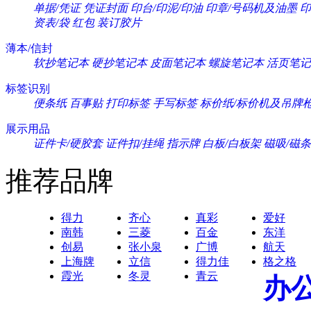
单据/凭证
凭证封面
印台/印泥/印油
印章/号码机及油墨
印
资表/袋
红包
装订胶片
薄本/信封
软抄笔记本
硬抄笔记本
皮面笔记本
螺旋笔记本
活页笔记
标签识别
便条纸
百事贴
打印标签
手写标签
标价纸/标价机及吊牌
展示用品
证件卡/硬胶套
证件扣/挂绳
指示牌
白板/白板架
磁吸/磁条
推荐品牌
得力
齐心
真彩
爱好
南韩
三菱
百金
东洋
创易
张小泉
广博
航天
上海牌
立信
得力佳
格之格
霞光
冬灵
青云
办