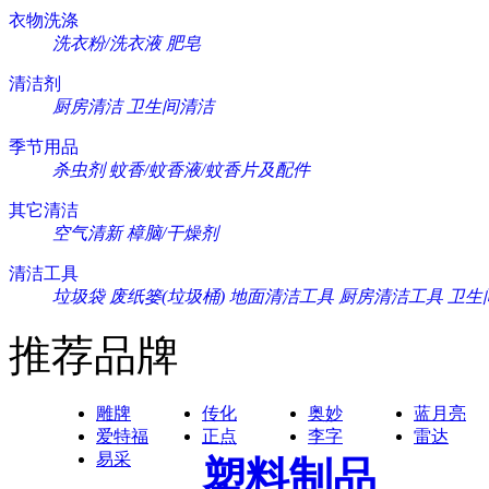
衣物洗涤
洗衣粉/洗衣液
肥皂
清洁剂
厨房清洁
卫生间清洁
季节用品
杀虫剂
蚊香/蚊香液/蚊香片及配件
其它清洁
空气清新
樟脑/干燥剂
清洁工具
垃圾袋
废纸篓(垃圾桶)
地面清洁工具
厨房清洁工具
卫生
推荐品牌
雕牌
传化
奥妙
蓝月亮
爱特福
正点
李字
雷达
易采
塑料制品