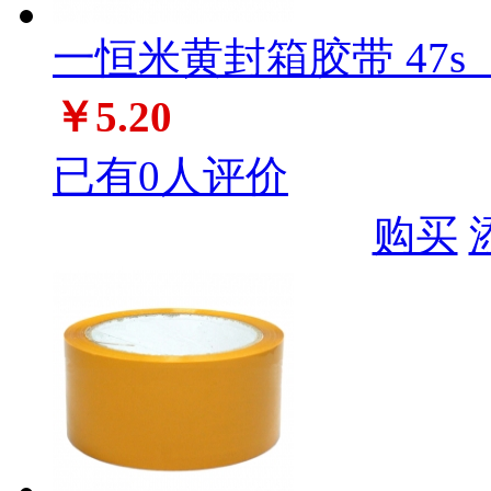
一恒米黄封箱胶带 47s（4
￥5.20
已有0人评价
购买