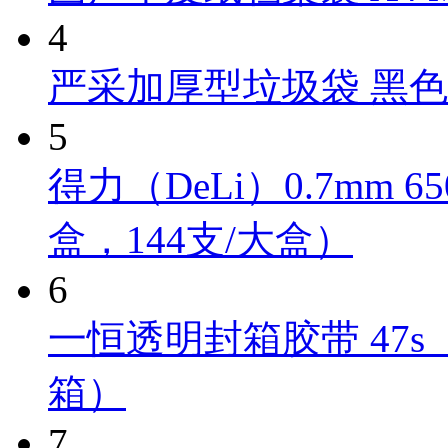
4
严采加厚型垃圾袋 黑色 Y
5
得力（DeLi）0.7mm 
盒，144支/大盒）
6
一恒透明封箱胶带 47s（4
箱）
7