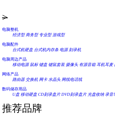
>
电脑整机
经济型
商务型
专业型
游戏型
电脑配件
台式机硬盘
台式机内存条
电源
刻录机
电脑周边产品
移动电源
鼠标
键盘
键鼠套装
摄像头
有源音箱
耳机耳麦
网络产品
路由器
交换机
网卡
水晶头
网线电话线
数码储存用品
U盘
移动硬盘
CD刻录盘片
DVD刻录盘片
光盘收纳
录音
推荐品牌