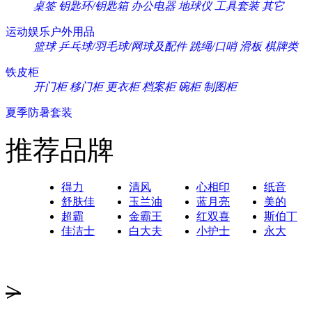
桌签
钥匙环/钥匙箱
办公电器
地球仪
工具套装
其它
运动娱乐户外用品
篮球
乒乓球/羽毛球/网球及配件
跳绳/口哨
滑板
棋牌类
铁皮柜
开门柜
移门柜
更衣柜
档案柜
碗柜
制图柜
夏季防暑套装
推荐品牌
得力
清风
心相印
纸音
舒肤佳
玉兰油
蓝月亮
美的
超霸
金霸王
红双喜
斯伯丁
佳洁士
白大夫
小护士
永大
>