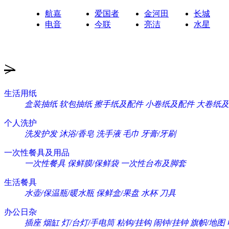
航嘉
爱国者
金河田
长城
电音
今联
亮洁
水星
>
生活用纸
盒装抽纸
软包抽纸
擦手纸及配件
小卷纸及配件
大卷纸及
个人洗护
洗发护发
沐浴/香皂
洗手液
毛巾
牙膏/牙刷
一次性餐具及用品
一次性餐具
保鲜膜/保鲜袋
一次性台布及脚套
生活餐具
水壶/保温瓶/暖水瓶
保鲜盒/果盘
水杯
刀具
办公日杂
插座
烟缸
灯/台灯/手电筒
粘钩/挂钩
闹钟/挂钟
旗帜/地图