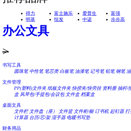
得力
富士施乐
爱普生
富强
明基
恒发
中诺
步步高
办公文具
>
书写工具
圆珠笔
中性笔
笔芯类
白板笔
油漆笔
记号笔
铅笔
钢笔
油
文件管理
PP(塑料)文件夹
纸板文件夹
快捞夹/快劳挂
资料册
抽杆/
盒
风琴包/手提包/会议包
文件盒
档案盒
桌面文具
文件栏
文件盘（座）
文件篮
文件柜/橱
订书机
起钉器
打
计算器
台历/芯/架
湿手器
电暖书写垫
财务用品