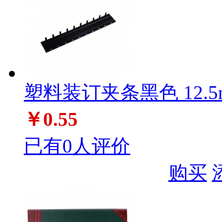
塑料装订夹条黑色 12.5
￥0.55
已有0人评价
购买