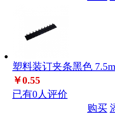
塑料装订夹条黑色 7.5m
￥0.55
已有0人评价
购买