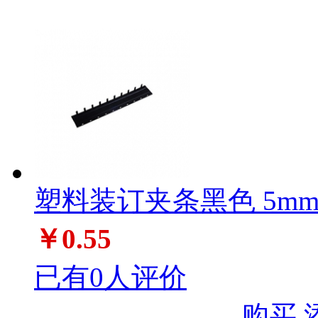
塑料装订夹条黑色 5mm
￥0.55
已有0人评价
购买