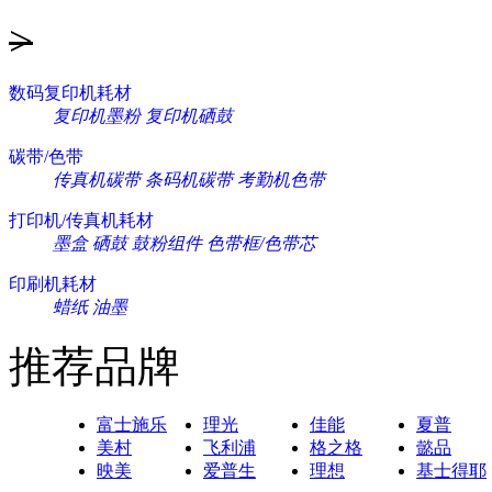
>
数码复印机耗材
复印机墨粉
复印机硒鼓
碳带/色带
传真机碳带
条码机碳带
考勤机色带
打印机/传真机耗材
墨盒
硒鼓
鼓粉组件
色带框/色带芯
印刷机耗材
蜡纸
油墨
推荐品牌
富士施乐
理光
佳能
夏普
美村
飞利浦
格之格
懿品
映美
爱普生
理想
基士得耶