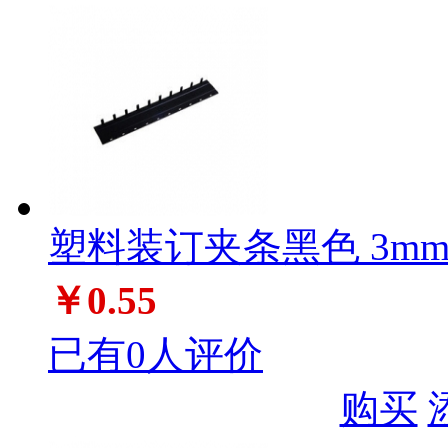
塑料装订夹条黑色 3mm
￥0.55
已有0人评价
购买