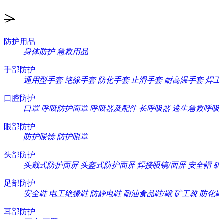
>
防护用品
身体防护
急救用品
手部防护
通用型手套
绝缘手套
防化手套
止滑手套
耐高温手套
焊
口腔防护
口罩
呼吸防护面罩
呼吸器及配件
长呼吸器
逃生急救呼吸
眼部防护
防护眼镜
防护眼罩
头部防护
头戴式防护面屏
头盔式防护面屏
焊接眼镜/面屏
安全帽
足部防护
安全鞋
电工绝缘鞋
防静电鞋
耐油食品鞋/靴
矿工靴
防化
耳部防护