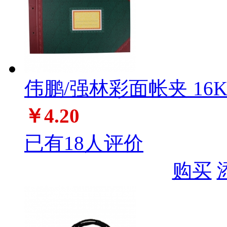
伟鹏/强林彩面帐夹 16K ZC
￥4.20
已有18人评价
购买