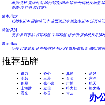
单据/凭证
凭证封面
印台/印泥/印油
印章/号码机及油墨
印
资表/袋
红包
装订胶片
薄本/信封
软抄笔记本
硬抄笔记本
皮面笔记本
螺旋笔记本
活页笔记
标签识别
便条纸
百事贴
打印标签
手写标签
标价纸/标价机及吊牌
展示用品
证件卡/硬胶套
证件扣/挂绳
指示牌
白板/白板架
磁吸/磁条
推荐品牌
得力
齐心
真彩
爱好
南韩
三菱
百金
东洋
创易
张小泉
广博
航天
上海牌
立信
得力佳
格之格
霞光
冬灵
青云
办