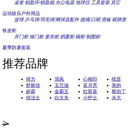
桌签
钥匙环/钥匙箱
办公电器
地球仪
工具套装
其它
运动娱乐户外用品
篮球
乒乓球/羽毛球/网球及配件
跳绳/口哨
滑板
棋牌类
铁皮柜
开门柜
移门柜
更衣柜
档案柜
碗柜
制图柜
夏季防暑套装
推荐品牌
得力
清风
心相印
纸音
舒肤佳
玉兰油
蓝月亮
美的
超霸
金霸王
红双喜
斯伯丁
佳洁士
白大夫
小护士
永大
>