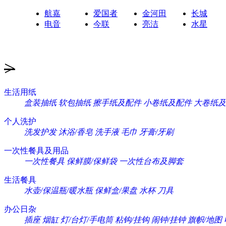
航嘉
爱国者
金河田
长城
电音
今联
亮洁
水星
>
生活用纸
盒装抽纸
软包抽纸
擦手纸及配件
小卷纸及配件
大卷纸及
个人洗护
洗发护发
沐浴/香皂
洗手液
毛巾
牙膏/牙刷
一次性餐具及用品
一次性餐具
保鲜膜/保鲜袋
一次性台布及脚套
生活餐具
水壶/保温瓶/暖水瓶
保鲜盒/果盘
水杯
刀具
办公日杂
插座
烟缸
灯/台灯/手电筒
粘钩/挂钩
闹钟/挂钟
旗帜/地图