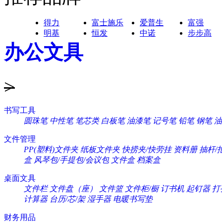
得力
富士施乐
爱普生
富强
明基
恒发
中诺
步步高
办公文具
>
书写工具
圆珠笔
中性笔
笔芯类
白板笔
油漆笔
记号笔
铅笔
钢笔
油
文件管理
PP(塑料)文件夹
纸板文件夹
快捞夹/快劳挂
资料册
抽杆/
盒
风琴包/手提包/会议包
文件盒
档案盒
桌面文具
文件栏
文件盘（座）
文件篮
文件柜/橱
订书机
起钉器
打
计算器
台历/芯/架
湿手器
电暖书写垫
财务用品