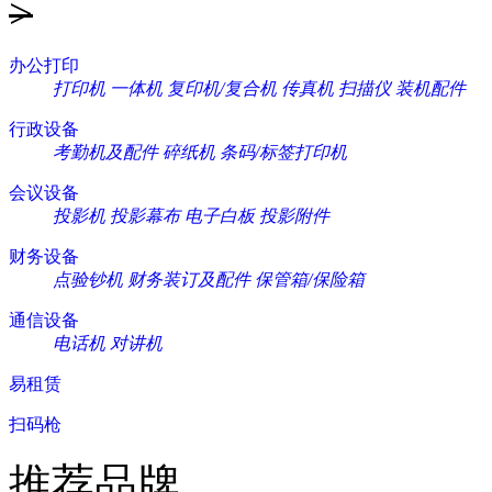
>
办公打印
打印机
一体机
复印机/复合机
传真机
扫描仪
装机配件
行政设备
考勤机及配件
碎纸机
条码/标签打印机
会议设备
投影机
投影幕布
电子白板
投影附件
财务设备
点验钞机
财务装订及配件
保管箱/保险箱
通信设备
电话机
对讲机
易租赁
扫码枪
推荐品牌