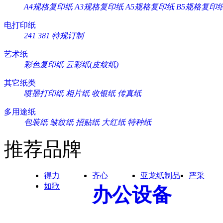
A4规格复印纸
A3规格复印纸
A5规格复印纸
B5规格复印
电打印纸
241
381
特规订制
艺术纸
彩色复印纸
云彩纸(皮纹纸)
其它纸类
喷墨打印纸
相片纸
收银纸
传真纸
多用途纸
包装纸
皱纹纸
招贴纸
大红纸
特种纸
推荐品牌
得力
齐心
亚龙纸制品
严采
如歌
办公设备