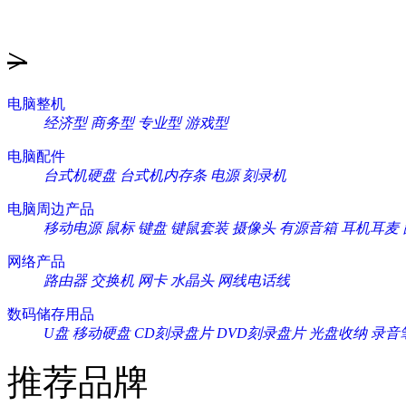
>
电脑整机
经济型
商务型
专业型
游戏型
电脑配件
台式机硬盘
台式机内存条
电源
刻录机
电脑周边产品
移动电源
鼠标
键盘
键鼠套装
摄像头
有源音箱
耳机耳麦
网络产品
路由器
交换机
网卡
水晶头
网线电话线
数码储存用品
U盘
移动硬盘
CD刻录盘片
DVD刻录盘片
光盘收纳
录音
推荐品牌