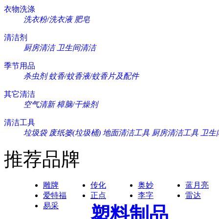
衣物洗涤
洗衣粉/洗衣液
肥皂
清洁剂
厨房清洁
卫生间清洁
季节用品
杀虫剂
蚊香/蚊香液/蚊香片及配件
其它清洁
空气清新
樟脑/干燥剂
清洁工具
垃圾袋
废纸篓(垃圾桶)
地面清洁工具
厨房清洁工具
卫生
推荐品牌
雕牌
传化
奥妙
蓝月亮
爱特福
正点
李字
雷达
易采
塑料制品