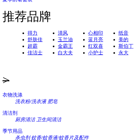
推荐品牌
得力
清风
心相印
纸音
舒肤佳
玉兰油
蓝月亮
美的
超霸
金霸王
红双喜
斯伯丁
佳洁士
白大夫
小护士
永大
>
衣物洗涤
洗衣粉/洗衣液
肥皂
清洁剂
厨房清洁
卫生间清洁
季节用品
杀虫剂
蚊香/蚊香液/蚊香片及配件