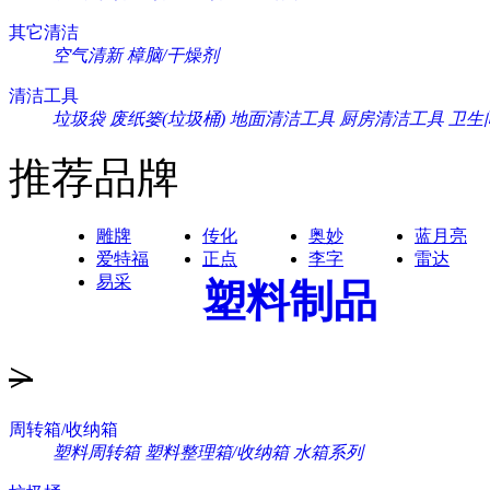
其它清洁
空气清新
樟脑/干燥剂
清洁工具
垃圾袋
废纸篓(垃圾桶)
地面清洁工具
厨房清洁工具
卫生
推荐品牌
雕牌
传化
奥妙
蓝月亮
爱特福
正点
李字
雷达
易采
塑料制品
>
周转箱/收纳箱
塑料周转箱
塑料整理箱/收纳箱
水箱系列