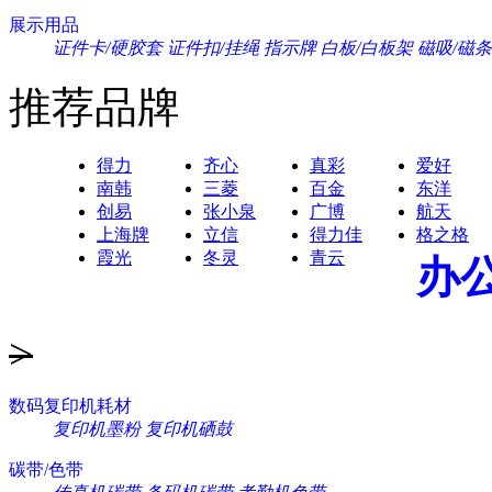
展示用品
证件卡/硬胶套
证件扣/挂绳
指示牌
白板/白板架
磁吸/磁条
推荐品牌
得力
齐心
真彩
爱好
南韩
三菱
百金
东洋
创易
张小泉
广博
航天
上海牌
立信
得力佳
格之格
霞光
冬灵
青云
办
>
数码复印机耗材
复印机墨粉
复印机硒鼓
碳带/色带