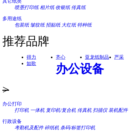
其它纸类
喷墨打印纸
相片纸
收银纸
传真纸
多用途纸
包装纸
皱纹纸
招贴纸
大红纸
特种纸
推荐品牌
得力
齐心
亚龙纸制品
严采
如歌
办公设备
>
办公打印
打印机
一体机
复印机/复合机
传真机
扫描仪
装机配件
行政设备
考勤机及配件
碎纸机
条码/标签打印机