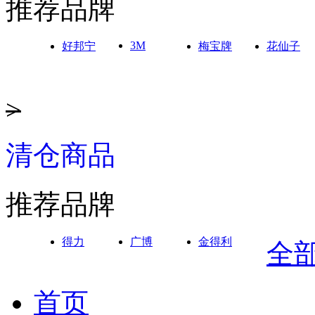
推荐品牌
3M
好邦宁
梅宝牌
花仙子
>
清仓商品
推荐品牌
得力
广博
金得利
全
首页