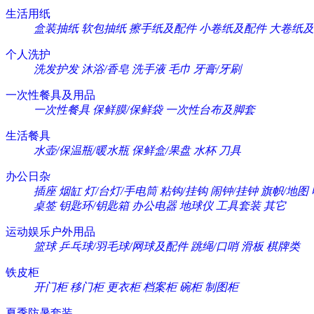
生活用纸
盒装抽纸
软包抽纸
擦手纸及配件
小卷纸及配件
大卷纸及
个人洗护
洗发护发
沐浴/香皂
洗手液
毛巾
牙膏/牙刷
一次性餐具及用品
一次性餐具
保鲜膜/保鲜袋
一次性台布及脚套
生活餐具
水壶/保温瓶/暖水瓶
保鲜盒/果盘
水杯
刀具
办公日杂
插座
烟缸
灯/台灯/手电筒
粘钩/挂钩
闹钟/挂钟
旗帜/地图
桌签
钥匙环/钥匙箱
办公电器
地球仪
工具套装
其它
运动娱乐户外用品
篮球
乒乓球/羽毛球/网球及配件
跳绳/口哨
滑板
棋牌类
铁皮柜
开门柜
移门柜
更衣柜
档案柜
碗柜
制图柜
夏季防暑套装