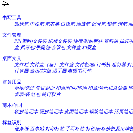
>
书写工具
圆珠笔
中性笔
笔芯类
白板笔
油漆笔
记号笔
铅笔
钢笔
油
文件管理
PP(塑料)文件夹
纸板文件夹
快捞夹/快劳挂
资料册
抽杆/
盒
风琴包/手提包/会议包
文件盒
档案盒
桌面文具
文件栏
文件盘（座）
文件篮
文件柜/橱
订书机
起钉器
打
计算器
台历/芯/架
湿手器
电暖书写垫
财务用品
单据/凭证
凭证封面
印台/印泥/印油
印章/号码机及油墨
印
资表/袋
红包
装订胶片
薄本/信封
软抄笔记本
硬抄笔记本
皮面笔记本
螺旋笔记本
活页笔记
标签识别
便条纸
百事贴
打印标签
手写标签
标价纸/标价机及吊牌