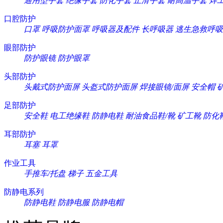
通用型手套
绝缘手套
防化手套
止滑手套
耐高温手套
焊
口腔防护
口罩
呼吸防护面罩
呼吸器及配件
长呼吸器
逃生急救呼吸
眼部防护
防护眼镜
防护眼罩
头部防护
头戴式防护面屏
头盔式防护面屏
焊接眼镜/面屏
安全帽
足部防护
安全鞋
电工绝缘鞋
防静电鞋
耐油食品鞋/靴
矿工靴
防化
耳部防护
耳塞
耳罩
作业工具
手推车/托盘
梯子
五金工具
防静电系列
防静电鞋
防静电服
防静电帽