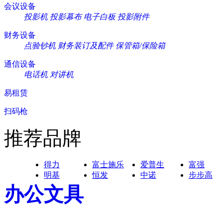
会议设备
投影机
投影幕布
电子白板
投影附件
财务设备
点验钞机
财务装订及配件
保管箱/保险箱
通信设备
电话机
对讲机
易租赁
扫码枪
推荐品牌
得力
富士施乐
爱普生
富强
明基
恒发
中诺
步步高
办公文具