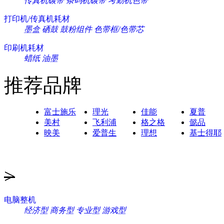
传真机碳带
条码机碳带
考勤机色带
打印机/传真机耗材
墨盒
硒鼓
鼓粉组件
色带框/色带芯
印刷机耗材
蜡纸
油墨
推荐品牌
富士施乐
理光
佳能
夏普
美村
飞利浦
格之格
懿品
映美
爱普生
理想
基士得耶
>
电脑整机
经济型
商务型
专业型
游戏型