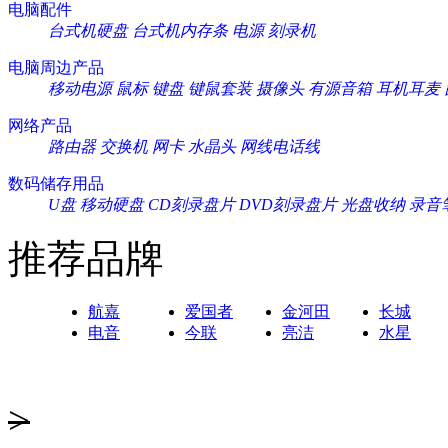
电脑配件
台式机硬盘
台式机内存条
电源
刻录机
电脑周边产品
移动电源
鼠标
键盘
键鼠套装
摄像头
有源音箱
耳机耳麦
网络产品
路由器
交换机
网卡
水晶头
网线电话线
数码储存用品
U盘
移动硬盘
CD刻录盘片
DVD刻录盘片
光盘收纳
录音
推荐品牌
航嘉
爱国者
金河田
长城
电音
今联
亮洁
水星
>