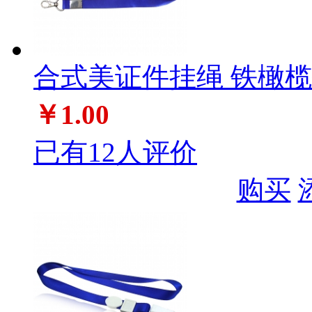
合式美证件挂绳 铁橄榄扣
￥1.00
已有12人评价
购买