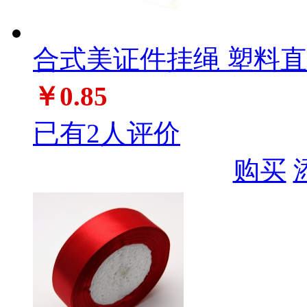
合式美证件挂绳 塑料直身扣
￥0.85
已有2人评价
购买