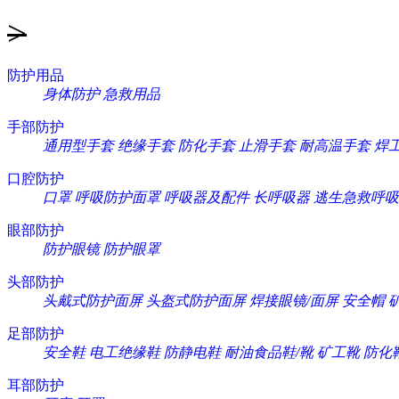
>
防护用品
身体防护
急救用品
手部防护
通用型手套
绝缘手套
防化手套
止滑手套
耐高温手套
焊
口腔防护
口罩
呼吸防护面罩
呼吸器及配件
长呼吸器
逃生急救呼吸
眼部防护
防护眼镜
防护眼罩
头部防护
头戴式防护面屏
头盔式防护面屏
焊接眼镜/面屏
安全帽
足部防护
安全鞋
电工绝缘鞋
防静电鞋
耐油食品鞋/靴
矿工靴
防化
耳部防护