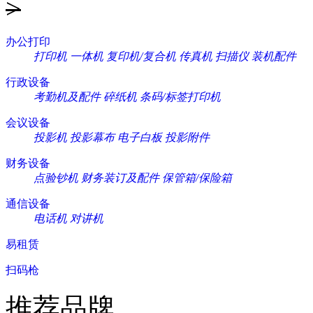
>
办公打印
打印机
一体机
复印机/复合机
传真机
扫描仪
装机配件
行政设备
考勤机及配件
碎纸机
条码/标签打印机
会议设备
投影机
投影幕布
电子白板
投影附件
财务设备
点验钞机
财务装订及配件
保管箱/保险箱
通信设备
电话机
对讲机
易租赁
扫码枪
推荐品牌