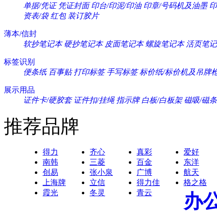
单据/凭证
凭证封面
印台/印泥/印油
印章/号码机及油墨
印
资表/袋
红包
装订胶片
薄本/信封
软抄笔记本
硬抄笔记本
皮面笔记本
螺旋笔记本
活页笔记
标签识别
便条纸
百事贴
打印标签
手写标签
标价纸/标价机及吊牌
展示用品
证件卡/硬胶套
证件扣/挂绳
指示牌
白板/白板架
磁吸/磁条
推荐品牌
得力
齐心
真彩
爱好
南韩
三菱
百金
东洋
创易
张小泉
广博
航天
上海牌
立信
得力佳
格之格
霞光
冬灵
青云
办