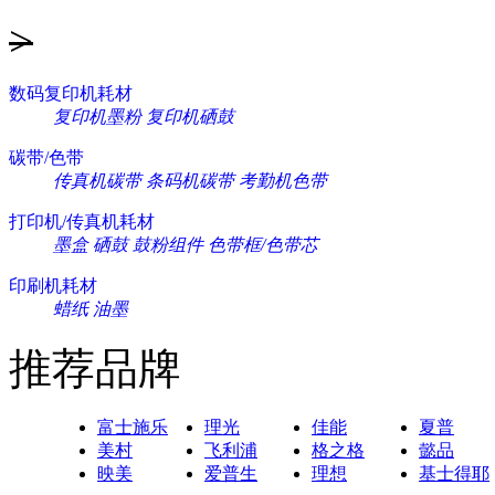
>
数码复印机耗材
复印机墨粉
复印机硒鼓
碳带/色带
传真机碳带
条码机碳带
考勤机色带
打印机/传真机耗材
墨盒
硒鼓
鼓粉组件
色带框/色带芯
印刷机耗材
蜡纸
油墨
推荐品牌
富士施乐
理光
佳能
夏普
美村
飞利浦
格之格
懿品
映美
爱普生
理想
基士得耶