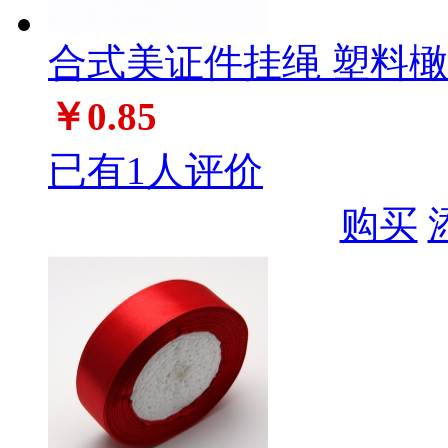
合式美证件挂绳 塑料橄榄
￥0.85
已有1人评价
购买