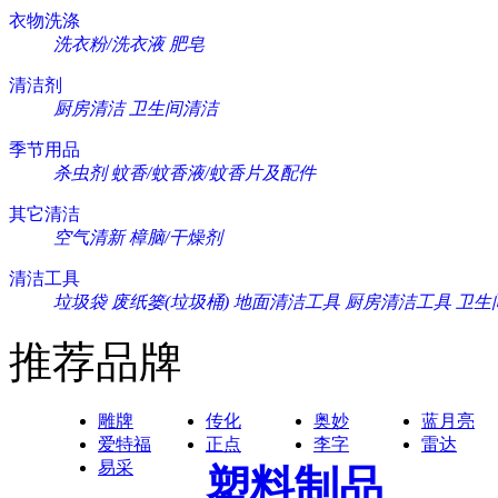
衣物洗涤
洗衣粉/洗衣液
肥皂
清洁剂
厨房清洁
卫生间清洁
季节用品
杀虫剂
蚊香/蚊香液/蚊香片及配件
其它清洁
空气清新
樟脑/干燥剂
清洁工具
垃圾袋
废纸篓(垃圾桶)
地面清洁工具
厨房清洁工具
卫生
推荐品牌
雕牌
传化
奥妙
蓝月亮
爱特福
正点
李字
雷达
易采
塑料制品