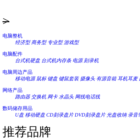
>
电脑整机
经济型
商务型
专业型
游戏型
电脑配件
台式机硬盘
台式机内存条
电源
刻录机
电脑周边产品
移动电源
鼠标
键盘
键鼠套装
摄像头
有源音箱
耳机耳麦
网络产品
路由器
交换机
网卡
水晶头
网线电话线
数码储存用品
U盘
移动硬盘
CD刻录盘片
DVD刻录盘片
光盘收纳
录音
推荐品牌