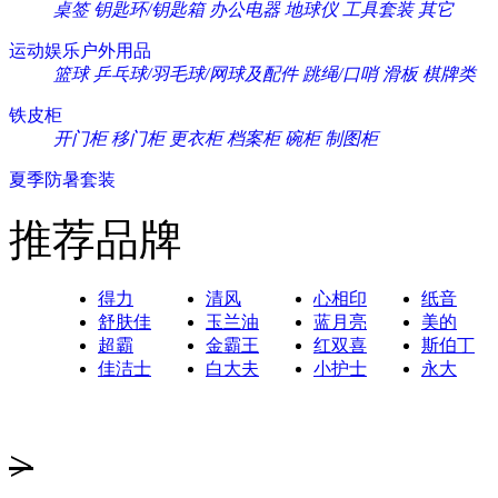
桌签
钥匙环/钥匙箱
办公电器
地球仪
工具套装
其它
运动娱乐户外用品
篮球
乒乓球/羽毛球/网球及配件
跳绳/口哨
滑板
棋牌类
铁皮柜
开门柜
移门柜
更衣柜
档案柜
碗柜
制图柜
夏季防暑套装
推荐品牌
得力
清风
心相印
纸音
舒肤佳
玉兰油
蓝月亮
美的
超霸
金霸王
红双喜
斯伯丁
佳洁士
白大夫
小护士
永大
>