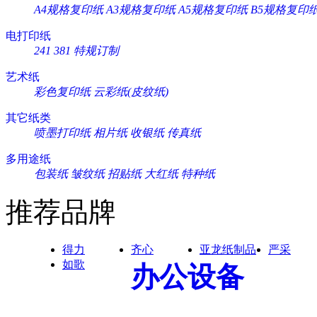
A4规格复印纸
A3规格复印纸
A5规格复印纸
B5规格复印
电打印纸
241
381
特规订制
艺术纸
彩色复印纸
云彩纸(皮纹纸)
其它纸类
喷墨打印纸
相片纸
收银纸
传真纸
多用途纸
包装纸
皱纹纸
招贴纸
大红纸
特种纸
推荐品牌
得力
齐心
亚龙纸制品
严采
如歌
办公设备