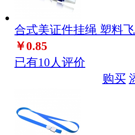
合式美证件挂绳 塑料飞机扣
￥0.85
已有10人评价
购买