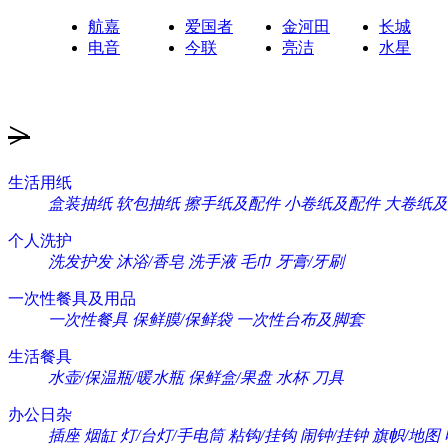
航嘉
爱国者
金河田
长城
电音
今联
亮洁
水星
>
生活用纸
盒装抽纸
软包抽纸
擦手纸及配件
小卷纸及配件
大卷纸及
个人洗护
洗发护发
沐浴/香皂
洗手液
毛巾
牙膏/牙刷
一次性餐具及用品
一次性餐具
保鲜膜/保鲜袋
一次性台布及脚套
生活餐具
水壶/保温瓶/暖水瓶
保鲜盒/果盘
水杯
刀具
办公日杂
插座
烟缸
灯/台灯/手电筒
粘钩/挂钩
闹钟/挂钟
旗帜/地图