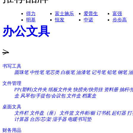
得力
富士施乐
爱普生
富强
明基
恒发
中诺
步步高
办公文具
>
书写工具
圆珠笔
中性笔
笔芯类
白板笔
油漆笔
记号笔
铅笔
钢笔
油
文件管理
PP(塑料)文件夹
纸板文件夹
快捞夹/快劳挂
资料册
抽杆/
盒
风琴包/手提包/会议包
文件盒
档案盒
桌面文具
文件栏
文件盘（座）
文件篮
文件柜/橱
订书机
起钉器
打
计算器
台历/芯/架
湿手器
电暖书写垫
财务用品