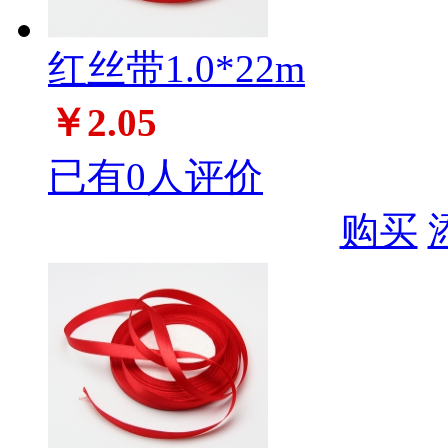
红丝带1.0*22m
￥2.05
已有0人评价
购买