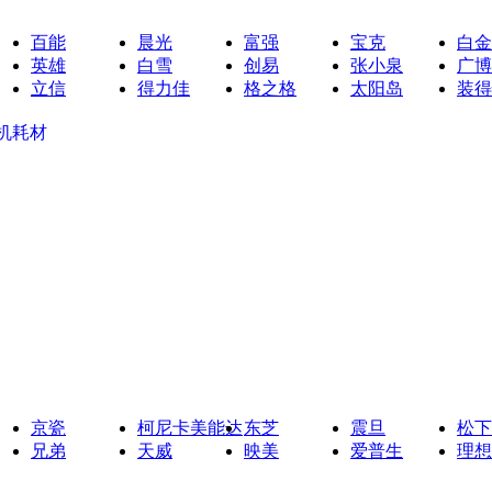
百能
晨光
富强
宝克
白金
英雄
白雪
创易
张小泉
广博
立信
得力佳
格之格
太阳岛
装得
机耗材
京瓷
柯尼卡美能达
东芝
震旦
松下
兄弟
天威
映美
爱普生
理想