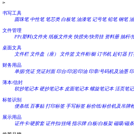
>
书写工具
圆珠笔
中性笔
笔芯类
白板笔
油漆笔
记号笔
铅笔
钢笔
油
文件管理
PP(塑料)文件夹
纸板文件夹
快捞夹/快劳挂
资料册
抽杆/
桌面文具
文件栏
文件盘（座）
文件篮
文件柜/橱
订书机
起钉器
打
财务用品
单据/凭证
凭证封面
印台/印泥/印油
印章/号码机及油墨
印
薄本/信封
软抄笔记本
硬抄笔记本
皮面笔记本
螺旋笔记本
活页笔记
标签识别
便条纸
百事贴
打印标签
手写标签
标价纸/标价机及吊牌
展示用品
证件卡/硬胶套
证件扣/挂绳
指示牌
白板/白板架
磁吸/磁条