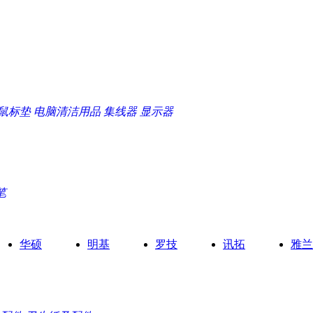
鼠标垫
电脑清洁用品
集线器
显示器
笔
华硕
明基
罗技
讯拓
雅兰