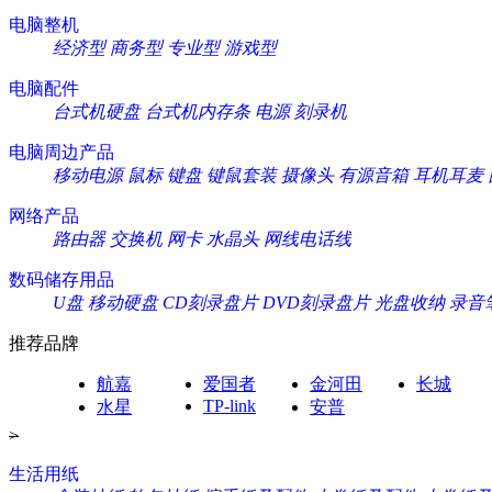
电脑整机
经济型
商务型
专业型
游戏型
电脑配件
台式机硬盘
台式机内存条
电源
刻录机
电脑周边产品
移动电源
鼠标
键盘
键鼠套装
摄像头
有源音箱
耳机耳麦
网络产品
路由器
交换机
网卡
水晶头
网线电话线
数码储存用品
U盘
移动硬盘
CD刻录盘片
DVD刻录盘片
光盘收纳
录音
推荐品牌
航嘉
爱国者
金河田
长城
TP-link
水星
安普
>
生活用纸