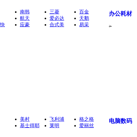
南韩
三菱
百金
办公耗材
航天
爱必达
天鹅
快
应豪
合式美
易采
>
美村
飞利浦
格之格
电脑数码
基士得耶
莱明
爱丽丝