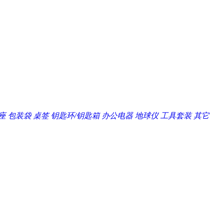
座
包装袋
桌签
钥匙环/钥匙箱
办公电器
地球仪
工具套装
其它