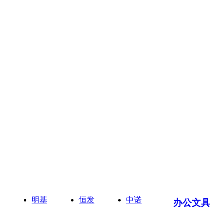
明基
恒发
中诺
办公文具