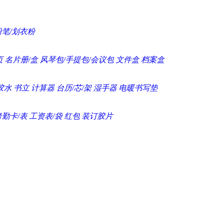
粉笔/划衣粉
页
名片册/盒
风琴包/手提包/会议包
文件盒
档案盒
胶水
书立
计算器
台历/芯/架
湿手器
电暖书写垫
考勤卡/表
工资表/袋
红包
装订胶片