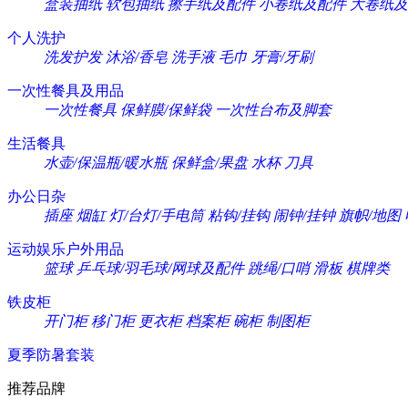
盒装抽纸
软包抽纸
擦手纸及配件
小卷纸及配件
大卷纸及
个人洗护
洗发护发
沐浴/香皂
洗手液
毛巾
牙膏/牙刷
一次性餐具及用品
一次性餐具
保鲜膜/保鲜袋
一次性台布及脚套
生活餐具
水壶/保温瓶/暖水瓶
保鲜盒/果盘
水杯
刀具
办公日杂
插座
烟缸
灯/台灯/手电筒
粘钩/挂钩
闹钟/挂钟
旗帜/地图
运动娱乐户外用品
篮球
乒乓球/羽毛球/网球及配件
跳绳/口哨
滑板
棋牌类
铁皮柜
开门柜
移门柜
更衣柜
档案柜
碗柜
制图柜
夏季防暑套装
推荐品牌