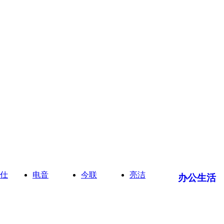
仕
电音
今联
亮洁
办公生活