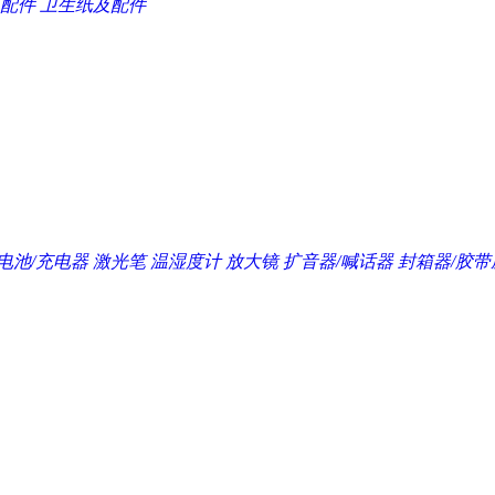
配件
卫生纸及配件
电池/充电器
激光笔
温湿度计
放大镜
扩音器/喊话器
封箱器/胶带