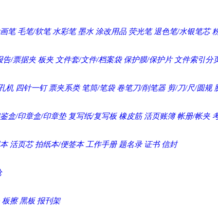
画笔
毛笔/软笔
水彩笔
墨水
涂改用品
荧光笔
退色笔/水银笔芯
报告/票据夹
板夹
文件套/文件/档案袋
保护膜/保护片
文件索引分
孔机
四针一钉
票夹系类
笔筒/笔袋
卷笔刀/削笔器
剪/刀/尺/圆规
鉴盒/印章盒/印章垫
复写纸/复写板
橡皮筋
活页账簿
帐册/帐夹
本
活页芯
拍纸本/便签本
工作手册
题名录
证书
信封
枪
板擦
黑板
报刊架