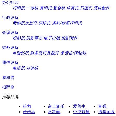
办公打印
打印机
一体机
复印机/复合机
传真机
扫描仪
装机配件
行政设备
考勤机及配件
碎纸机
条码/标签打印机
会议设备
投影机
投影幕布
电子白板
投影附件
财务设备
点验钞机
财务装订及配件
保管箱/保险箱
通信设备
电话机
对讲机
易租赁
扫码枪
推荐品牌
得力
富士施乐
爱普生
富强
步步高
杰科丽
中控智慧
清华同方