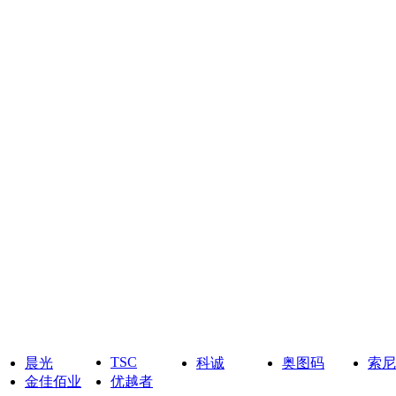
TSC
晨光
科诚
奥图码
索尼
金佳佰业
优越者