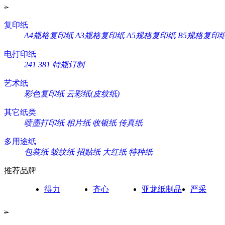
>
复印纸
A4规格复印纸
A3规格复印纸
A5规格复印纸
B5规格复印
电打印纸
241
381
特规订制
艺术纸
彩色复印纸
云彩纸(皮纹纸)
其它纸类
喷墨打印纸
相片纸
收银纸
传真纸
多用途纸
包装纸
皱纹纸
招贴纸
大红纸
特种纸
推荐品牌
得力
齐心
亚龙纸制品
严采
>