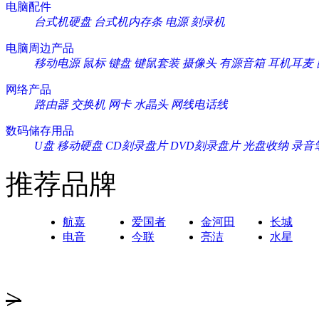
电脑配件
台式机硬盘
台式机内存条
电源
刻录机
电脑周边产品
移动电源
鼠标
键盘
键鼠套装
摄像头
有源音箱
耳机耳麦
网络产品
路由器
交换机
网卡
水晶头
网线电话线
数码储存用品
U盘
移动硬盘
CD刻录盘片
DVD刻录盘片
光盘收纳
录音
推荐品牌
航嘉
爱国者
金河田
长城
电音
今联
亮洁
水星
>