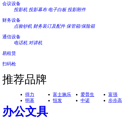
会议设备
投影机
投影幕布
电子白板
投影附件
财务设备
点验钞机
财务装订及配件
保管箱/保险箱
通信设备
电话机
对讲机
易租赁
扫码枪
推荐品牌
得力
富士施乐
爱普生
富强
明基
恒发
中诺
步步高
办公文具