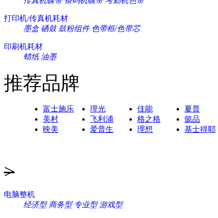
传真机碳带
条码机碳带
考勤机色带
打印机/传真机耗材
墨盒
硒鼓
鼓粉组件
色带框/色带芯
印刷机耗材
蜡纸
油墨
推荐品牌
富士施乐
理光
佳能
夏普
美村
飞利浦
格之格
懿品
映美
爱普生
理想
基士得耶
>
电脑整机
经济型
商务型
专业型
游戏型