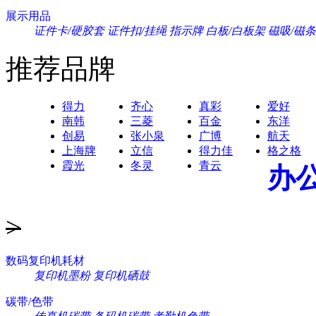
展示用品
证件卡/硬胶套
证件扣/挂绳
指示牌
白板/白板架
磁吸/磁条
推荐品牌
得力
齐心
真彩
爱好
南韩
三菱
百金
东洋
创易
张小泉
广博
航天
上海牌
立信
得力佳
格之格
霞光
冬灵
青云
办
>
数码复印机耗材
复印机墨粉
复印机硒鼓
碳带/色带