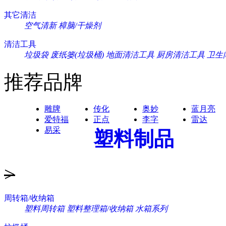
其它清洁
空气清新
樟脑/干燥剂
清洁工具
垃圾袋
废纸篓(垃圾桶)
地面清洁工具
厨房清洁工具
卫生
推荐品牌
雕牌
传化
奥妙
蓝月亮
爱特福
正点
李字
雷达
易采
塑料制品
>
周转箱/收纳箱
塑料周转箱
塑料整理箱/收纳箱
水箱系列