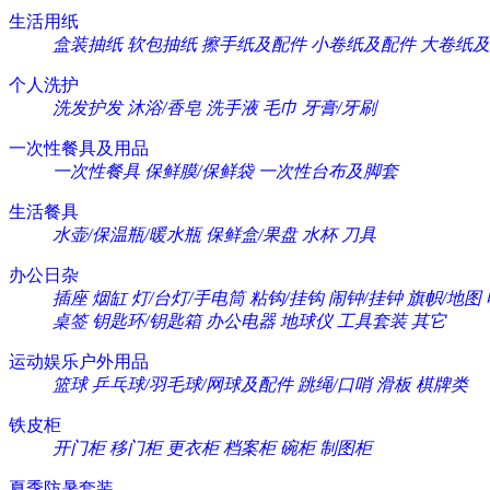
生活用纸
盒装抽纸
软包抽纸
擦手纸及配件
小卷纸及配件
大卷纸及
个人洗护
洗发护发
沐浴/香皂
洗手液
毛巾
牙膏/牙刷
一次性餐具及用品
一次性餐具
保鲜膜/保鲜袋
一次性台布及脚套
生活餐具
水壶/保温瓶/暖水瓶
保鲜盒/果盘
水杯
刀具
办公日杂
插座
烟缸
灯/台灯/手电筒
粘钩/挂钩
闹钟/挂钟
旗帜/地图
桌签
钥匙环/钥匙箱
办公电器
地球仪
工具套装
其它
运动娱乐户外用品
篮球
乒乓球/羽毛球/网球及配件
跳绳/口哨
滑板
棋牌类
铁皮柜
开门柜
移门柜
更衣柜
档案柜
碗柜
制图柜
夏季防暑套装