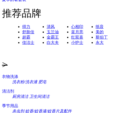
推荐品牌
得力
清风
心相印
纸音
舒肤佳
玉兰油
蓝月亮
美的
超霸
金霸王
红双喜
斯伯丁
佳洁士
白大夫
小护士
永大
>
衣物洗涤
洗衣粉/洗衣液
肥皂
清洁剂
厨房清洁
卫生间清洁
季节用品
杀虫剂
蚊香/蚊香液/蚊香片及配件