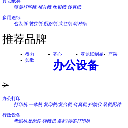
其它纸类
喷墨打印纸
相片纸
收银纸
传真纸
多用途纸
包装纸
皱纹纸
招贴纸
大红纸
特种纸
推荐品牌
得力
齐心
亚龙纸制品
严采
如歌
办公设备
>
办公打印
打印机
一体机
复印机/复合机
传真机
扫描仪
装机配件
行政设备
考勤机及配件
碎纸机
条码/标签打印机