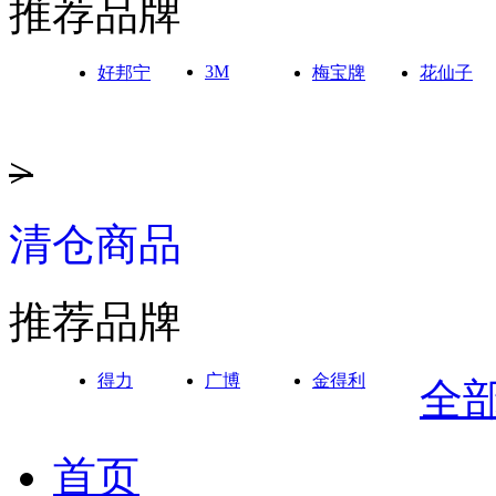
推荐品牌
3M
好邦宁
梅宝牌
花仙子
>
清仓商品
推荐品牌
得力
广博
金得利
全
首页