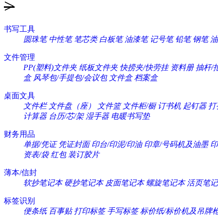
>
书写工具
圆珠笔
中性笔
笔芯类
白板笔
油漆笔
记号笔
铅笔
钢笔
油
文件管理
PP(塑料)文件夹
纸板文件夹
快捞夹/快劳挂
资料册
抽杆/
盒
风琴包/手提包/会议包
文件盒
档案盒
桌面文具
文件栏
文件盘（座）
文件篮
文件柜/橱
订书机
起钉器
打
计算器
台历/芯/架
湿手器
电暖书写垫
财务用品
单据/凭证
凭证封面
印台/印泥/印油
印章/号码机及油墨
印
资表/袋
红包
装订胶片
薄本/信封
软抄笔记本
硬抄笔记本
皮面笔记本
螺旋笔记本
活页笔记
标签识别
便条纸
百事贴
打印标签
手写标签
标价纸/标价机及吊牌