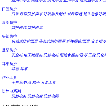
通用型手套
绝缘手套
防化手套
止滑手套
耐高温手套
焊
口腔防护
口罩
呼吸防护面罩
呼吸器及配件
长呼吸器
逃生急救呼吸
眼部防护
防护眼镜
防护眼罩
头部防护
头戴式防护面屏
头盔式防护面屏
焊接眼镜/面屏
安全帽
足部防护
安全鞋
电工绝缘鞋
防静电鞋
耐油食品鞋/靴
矿工靴
防化
耳部防护
耳塞
耳罩
作业工具
手推车/托盘
梯子
五金工具
防静电系列
防静电鞋
防静电服
防静电帽