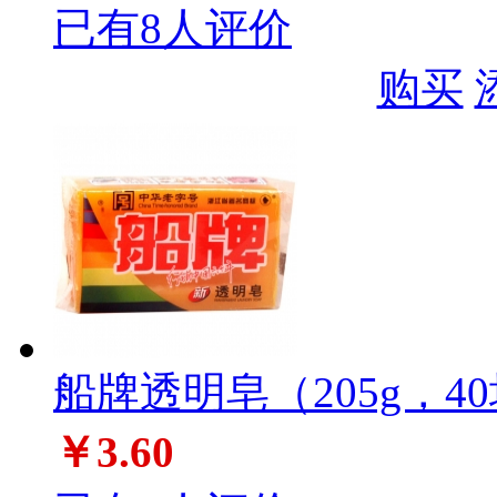
已有8人评价
购买
船牌透明皂（205g，40
￥3.60