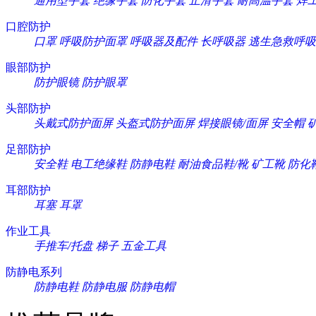
通用型手套
绝缘手套
防化手套
止滑手套
耐高温手套
焊
口腔防护
口罩
呼吸防护面罩
呼吸器及配件
长呼吸器
逃生急救呼吸
眼部防护
防护眼镜
防护眼罩
头部防护
头戴式防护面屏
头盔式防护面屏
焊接眼镜/面屏
安全帽
足部防护
安全鞋
电工绝缘鞋
防静电鞋
耐油食品鞋/靴
矿工靴
防化
耳部防护
耳塞
耳罩
作业工具
手推车/托盘
梯子
五金工具
防静电系列
防静电鞋
防静电服
防静电帽