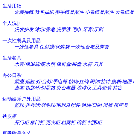
生活用纸
盒装抽纸
软包抽纸
擦手纸及配件
小卷纸及配件
大卷纸及
个人洗护
洗发护发
沐浴/香皂
洗手液
毛巾
牙膏/牙刷
一次性餐具及用品
一次性餐具
保鲜膜/保鲜袋
一次性台布及脚套
生活餐具
水壶/保温瓶/暖水瓶
保鲜盒/果盘
水杯
刀具
办公日杂
插座
烟缸
灯/台灯/手电筒
粘钩/挂钩
闹钟/挂钟
旗帜/地图
桌签
钥匙环/钥匙箱
办公电器
地球仪
工具套装
其它
运动娱乐户外用品
篮球
乒乓球/羽毛球/网球及配件
跳绳/口哨
滑板
棋牌类
铁皮柜
开门柜
移门柜
更衣柜
档案柜
碗柜
制图柜
夏季防暑套装