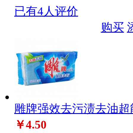
已有4人评价
购买
雕牌强效去污渍去油超能皂
￥4.50