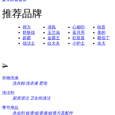
推荐品牌
得力
清风
心相印
纸音
舒肤佳
玉兰油
蓝月亮
美的
超霸
金霸王
红双喜
斯伯丁
佳洁士
白大夫
小护士
永大
>
衣物洗涤
洗衣粉/洗衣液
肥皂
清洁剂
厨房清洁
卫生间清洁
季节用品
杀虫剂
蚊香/蚊香液/蚊香片及配件