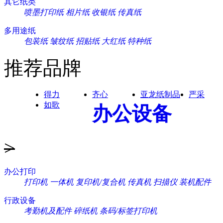
其它纸类
喷墨打印纸
相片纸
收银纸
传真纸
多用途纸
包装纸
皱纹纸
招贴纸
大红纸
特种纸
推荐品牌
得力
齐心
亚龙纸制品
严采
如歌
办公设备
>
办公打印
打印机
一体机
复印机/复合机
传真机
扫描仪
装机配件
行政设备
考勤机及配件
碎纸机
条码/标签打印机