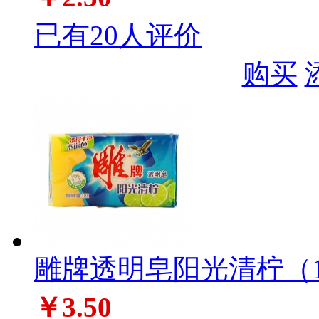
已有20人评价
购买
雕牌透明皂阳光清柠（17
￥3.50