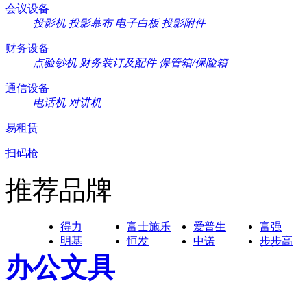
会议设备
投影机
投影幕布
电子白板
投影附件
财务设备
点验钞机
财务装订及配件
保管箱/保险箱
通信设备
电话机
对讲机
易租赁
扫码枪
推荐品牌
得力
富士施乐
爱普生
富强
明基
恒发
中诺
步步高
办公文具