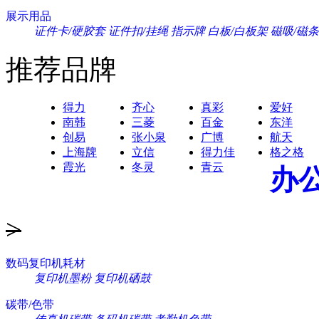
展示用品
证件卡/硬胶套
证件扣/挂绳
指示牌
白板/白板架
磁吸/磁条
推荐品牌
得力
齐心
真彩
爱好
南韩
三菱
百金
东洋
创易
张小泉
广博
航天
上海牌
立信
得力佳
格之格
霞光
冬灵
青云
办
>
数码复印机耗材
复印机墨粉
复印机硒鼓
碳带/色带