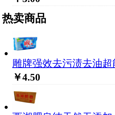
热卖商品
雕牌强效去污渍去油超能皂
￥4.50