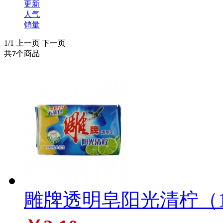
更新
人气
销量
1/1
上一页
下一页
共
7
个商品
雕牌透明皂阳光清柠（102