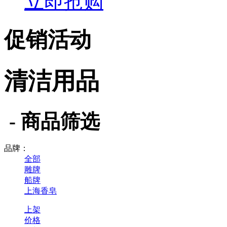
立即抢购
促销活动
清洁用品
- 商品筛选
品牌：
全部
雕牌
船牌
上海香皂
上架
价格