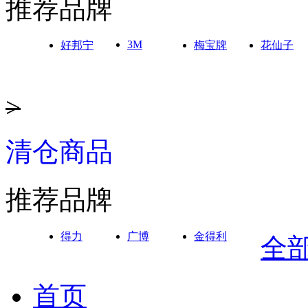
推荐品牌
3M
好邦宁
梅宝牌
花仙子
>
清仓商品
推荐品牌
得力
广博
金得利
全
首页