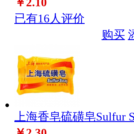
￥2.10
已有16人评价
购买
上海香皂硫磺皂Sulfur S
￥2.30