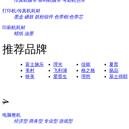
传真机碳带
条码机碳带
考勤机色带
打印机/传真机耗材
墨盒
硒鼓
鼓粉组件
色带框/色带芯
印刷机耗材
蜡纸
油墨
推荐品牌
富士施乐
理光
佳能
夏普
美村
飞利浦
格之格
懿品
映美
爱普生
理想
基士得耶
>
电脑整机
经济型
商务型
专业型
游戏型