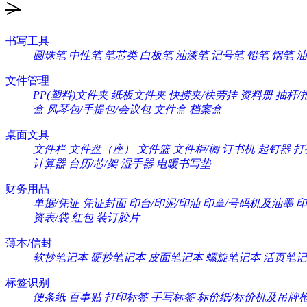
>
书写工具
圆珠笔
中性笔
笔芯类
白板笔
油漆笔
记号笔
铅笔
钢笔
油
文件管理
PP(塑料)文件夹
纸板文件夹
快捞夹/快劳挂
资料册
抽杆/
盒
风琴包/手提包/会议包
文件盒
档案盒
桌面文具
文件栏
文件盘（座）
文件篮
文件柜/橱
订书机
起钉器
打
计算器
台历/芯/架
湿手器
电暖书写垫
财务用品
单据/凭证
凭证封面
印台/印泥/印油
印章/号码机及油墨
印
资表/袋
红包
装订胶片
薄本/信封
软抄笔记本
硬抄笔记本
皮面笔记本
螺旋笔记本
活页笔记
标签识别
便条纸
百事贴
打印标签
手写标签
标价纸/标价机及吊牌