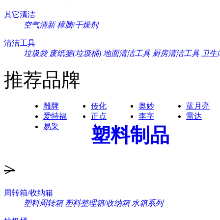
其它清洁
空气清新
樟脑/干燥剂
清洁工具
垃圾袋
废纸篓(垃圾桶)
地面清洁工具
厨房清洁工具
卫生
推荐品牌
雕牌
传化
奥妙
蓝月亮
爱特福
正点
李字
雷达
易采
塑料制品
>
周转箱/收纳箱
塑料周转箱
塑料整理箱/收纳箱
水箱系列