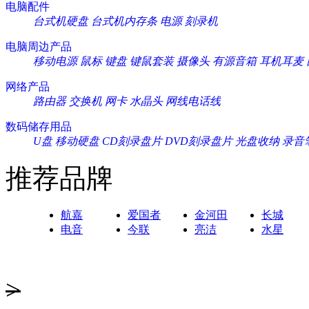
电脑配件
台式机硬盘
台式机内存条
电源
刻录机
电脑周边产品
移动电源
鼠标
键盘
键鼠套装
摄像头
有源音箱
耳机耳麦
网络产品
路由器
交换机
网卡
水晶头
网线电话线
数码储存用品
U盘
移动硬盘
CD刻录盘片
DVD刻录盘片
光盘收纳
录音
推荐品牌
航嘉
爱国者
金河田
长城
电音
今联
亮洁
水星
>