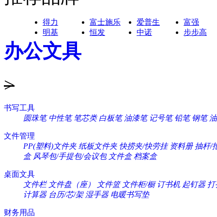
得力
富士施乐
爱普生
富强
明基
恒发
中诺
步步高
办公文具
>
书写工具
圆珠笔
中性笔
笔芯类
白板笔
油漆笔
记号笔
铅笔
钢笔
油
文件管理
PP(塑料)文件夹
纸板文件夹
快捞夹/快劳挂
资料册
抽杆/
盒
风琴包/手提包/会议包
文件盒
档案盒
桌面文具
文件栏
文件盘（座）
文件篮
文件柜/橱
订书机
起钉器
打
计算器
台历/芯/架
湿手器
电暖书写垫
财务用品