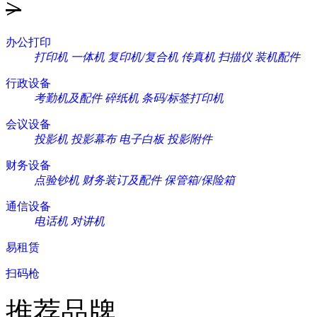
>
办公打印
打印机
一体机
复印机/复合机
传真机
扫描仪
装机配件
行政设备
考勤机及配件
碎纸机
条码/标签打印机
会议设备
投影机
投影幕布
电子白板
投影附件
财务设备
点验钞机
财务装订及配件
保管箱/保险箱
通信设备
电话机
对讲机
易租赁
扫码枪
推荐品牌