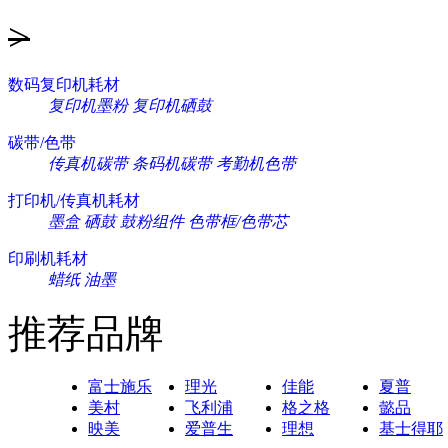
>
数码复印机耗材
复印机墨粉
复印机硒鼓
碳带/色带
传真机碳带
条码机碳带
考勤机色带
打印机/传真机耗材
墨盒
硒鼓
鼓粉组件
色带框/色带芯
印刷机耗材
蜡纸
油墨
推荐品牌
富士施乐
理光
佳能
夏普
美村
飞利浦
格之格
懿品
映美
爱普生
理想
基士得耶