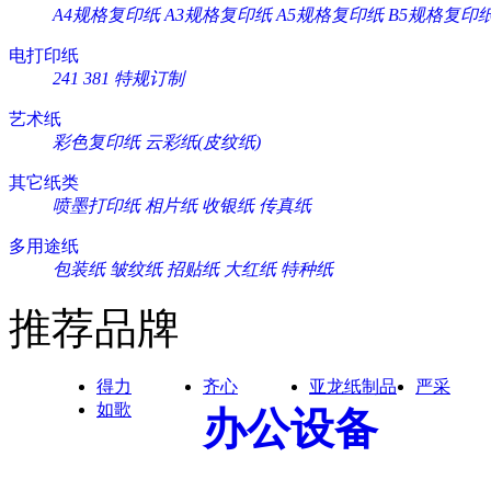
A4规格复印纸
A3规格复印纸
A5规格复印纸
B5规格复印
电打印纸
241
381
特规订制
艺术纸
彩色复印纸
云彩纸(皮纹纸)
其它纸类
喷墨打印纸
相片纸
收银纸
传真纸
多用途纸
包装纸
皱纹纸
招贴纸
大红纸
特种纸
推荐品牌
得力
齐心
亚龙纸制品
严采
如歌
办公设备