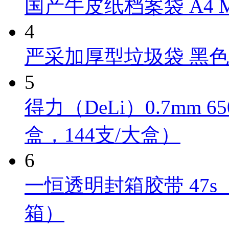
国产牛皮纸档案袋 A4 M
4
严采加厚型垃圾袋 黑色 Y
5
得力（DeLi）0.7mm 
盒，144支/大盒）
6
一恒透明封箱胶带 47s（4
箱）