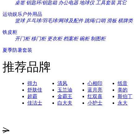
桌签
钥匙环/钥匙箱
办公电器
地球仪
工具套装
其它
运动娱乐户外用品
篮球
乒乓球/羽毛球/网球及配件
跳绳/口哨
滑板
棋牌类
铁皮柜
开门柜
移门柜
更衣柜
档案柜
碗柜
制图柜
夏季防暑套装
推荐品牌
得力
清风
心相印
纸音
舒肤佳
玉兰油
蓝月亮
美的
超霸
金霸王
红双喜
斯伯丁
佳洁士
白大夫
小护士
永大
>