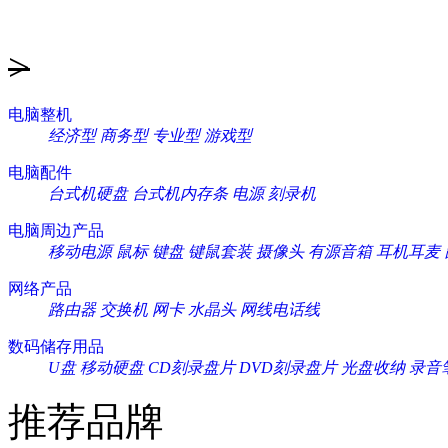
>
电脑整机
经济型
商务型
专业型
游戏型
电脑配件
台式机硬盘
台式机内存条
电源
刻录机
电脑周边产品
移动电源
鼠标
键盘
键鼠套装
摄像头
有源音箱
耳机耳麦
网络产品
路由器
交换机
网卡
水晶头
网线电话线
数码储存用品
U盘
移动硬盘
CD刻录盘片
DVD刻录盘片
光盘收纳
录音
推荐品牌