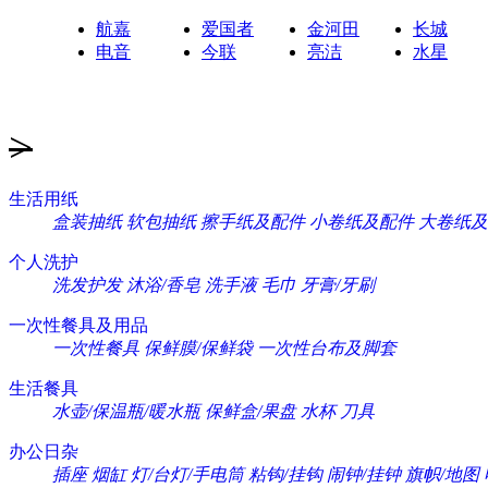
航嘉
爱国者
金河田
长城
电音
今联
亮洁
水星
>
生活用纸
盒装抽纸
软包抽纸
擦手纸及配件
小卷纸及配件
大卷纸及
个人洗护
洗发护发
沐浴/香皂
洗手液
毛巾
牙膏/牙刷
一次性餐具及用品
一次性餐具
保鲜膜/保鲜袋
一次性台布及脚套
生活餐具
水壶/保温瓶/暖水瓶
保鲜盒/果盘
水杯
刀具
办公日杂
插座
烟缸
灯/台灯/手电筒
粘钩/挂钩
闹钟/挂钟
旗帜/地图