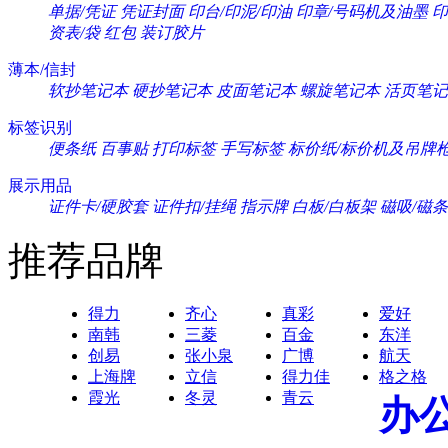
单据/凭证
凭证封面
印台/印泥/印油
印章/号码机及油墨
印
资表/袋
红包
装订胶片
薄本/信封
软抄笔记本
硬抄笔记本
皮面笔记本
螺旋笔记本
活页笔记
标签识别
便条纸
百事贴
打印标签
手写标签
标价纸/标价机及吊牌
展示用品
证件卡/硬胶套
证件扣/挂绳
指示牌
白板/白板架
磁吸/磁条
推荐品牌
得力
齐心
真彩
爱好
南韩
三菱
百金
东洋
创易
张小泉
广博
航天
上海牌
立信
得力佳
格之格
霞光
冬灵
青云
办