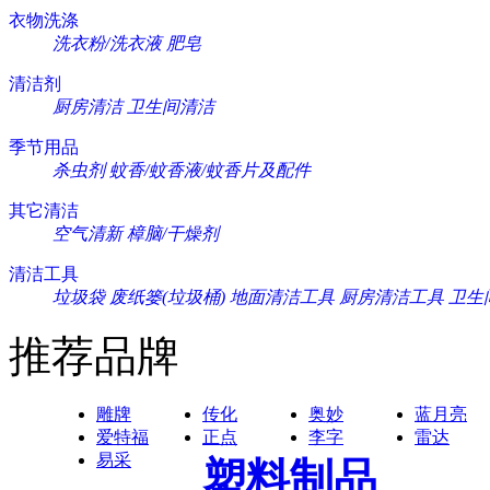
衣物洗涤
洗衣粉/洗衣液
肥皂
清洁剂
厨房清洁
卫生间清洁
季节用品
杀虫剂
蚊香/蚊香液/蚊香片及配件
其它清洁
空气清新
樟脑/干燥剂
清洁工具
垃圾袋
废纸篓(垃圾桶)
地面清洁工具
厨房清洁工具
卫生
推荐品牌
雕牌
传化
奥妙
蓝月亮
爱特福
正点
李字
雷达
易采
塑料制品