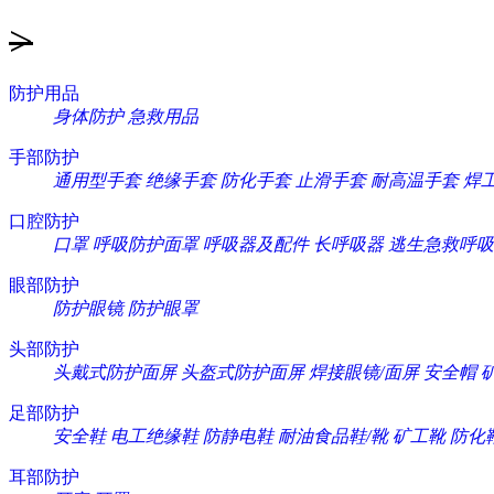
>
防护用品
身体防护
急救用品
手部防护
通用型手套
绝缘手套
防化手套
止滑手套
耐高温手套
焊
口腔防护
口罩
呼吸防护面罩
呼吸器及配件
长呼吸器
逃生急救呼吸
眼部防护
防护眼镜
防护眼罩
头部防护
头戴式防护面屏
头盔式防护面屏
焊接眼镜/面屏
安全帽
足部防护
安全鞋
电工绝缘鞋
防静电鞋
耐油食品鞋/靴
矿工靴
防化
耳部防护