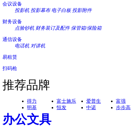
会议设备
投影机
投影幕布
电子白板
投影附件
财务设备
点验钞机
财务装订及配件
保管箱/保险箱
通信设备
电话机
对讲机
易租赁
扫码枪
推荐品牌
得力
富士施乐
爱普生
富强
明基
恒发
中诺
步步高
办公文具