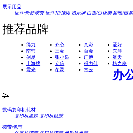
展示用品
证件卡/硬胶套
证件扣/挂绳
指示牌
白板/白板架
磁吸/磁条
推荐品牌
得力
齐心
真彩
爱好
南韩
三菱
百金
东洋
创易
张小泉
广博
航天
上海牌
立信
得力佳
格之格
霞光
冬灵
青云
办
>
数码复印机耗材
复印机墨粉
复印机硒鼓
碳带/色带