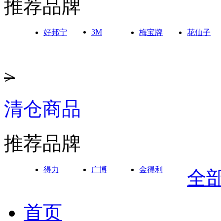
推荐品牌
3M
好邦宁
梅宝牌
花仙子
>
清仓商品
推荐品牌
得力
广博
金得利
全
首页