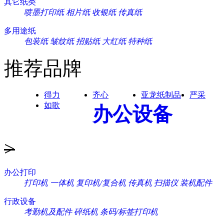
其它纸类
喷墨打印纸
相片纸
收银纸
传真纸
多用途纸
包装纸
皱纹纸
招贴纸
大红纸
特种纸
推荐品牌
得力
齐心
亚龙纸制品
严采
如歌
办公设备
>
办公打印
打印机
一体机
复印机/复合机
传真机
扫描仪
装机配件
行政设备
考勤机及配件
碎纸机
条码/标签打印机