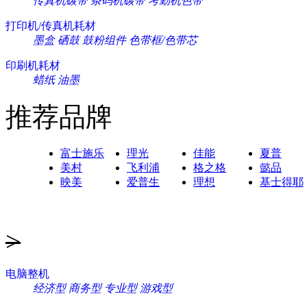
传真机碳带
条码机碳带
考勤机色带
打印机/传真机耗材
墨盒
硒鼓
鼓粉组件
色带框/色带芯
印刷机耗材
蜡纸
油墨
推荐品牌
富士施乐
理光
佳能
夏普
美村
飞利浦
格之格
懿品
映美
爱普生
理想
基士得耶
>
电脑整机
经济型
商务型
专业型
游戏型