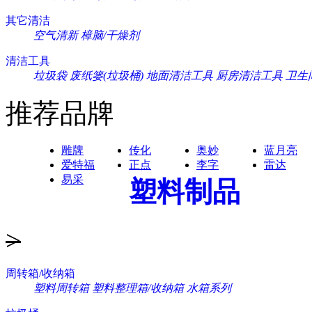
其它清洁
空气清新
樟脑/干燥剂
清洁工具
垃圾袋
废纸篓(垃圾桶)
地面清洁工具
厨房清洁工具
卫生
推荐品牌
雕牌
传化
奥妙
蓝月亮
爱特福
正点
李字
雷达
易采
塑料制品
>
周转箱/收纳箱
塑料周转箱
塑料整理箱/收纳箱
水箱系列