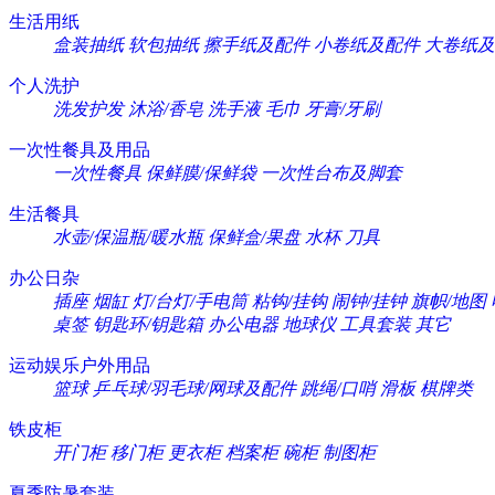
生活用纸
盒装抽纸
软包抽纸
擦手纸及配件
小卷纸及配件
大卷纸及
个人洗护
洗发护发
沐浴/香皂
洗手液
毛巾
牙膏/牙刷
一次性餐具及用品
一次性餐具
保鲜膜/保鲜袋
一次性台布及脚套
生活餐具
水壶/保温瓶/暖水瓶
保鲜盒/果盘
水杯
刀具
办公日杂
插座
烟缸
灯/台灯/手电筒
粘钩/挂钩
闹钟/挂钟
旗帜/地图
桌签
钥匙环/钥匙箱
办公电器
地球仪
工具套装
其它
运动娱乐户外用品
篮球
乒乓球/羽毛球/网球及配件
跳绳/口哨
滑板
棋牌类
铁皮柜
开门柜
移门柜
更衣柜
档案柜
碗柜
制图柜
夏季防暑套装