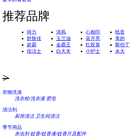
推荐品牌
得力
清风
心相印
纸音
舒肤佳
玉兰油
蓝月亮
美的
超霸
金霸王
红双喜
斯伯丁
佳洁士
白大夫
小护士
永大
>
衣物洗涤
洗衣粉/洗衣液
肥皂
清洁剂
厨房清洁
卫生间清洁
季节用品
杀虫剂
蚊香/蚊香液/蚊香片及配件