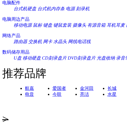
电脑配件
台式机硬盘
台式机内存条
电源
刻录机
电脑周边产品
移动电源
鼠标
键盘
键鼠套装
摄像头
有源音箱
耳机耳麦
网络产品
路由器
交换机
网卡
水晶头
网线电话线
数码储存用品
U盘
移动硬盘
CD刻录盘片
DVD刻录盘片
光盘收纳
录音
推荐品牌
航嘉
爱国者
金河田
长城
电音
今联
亮洁
水星
>