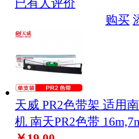
已有人评价
购买
天威 PR2色带架 适用南天P
机 南天PR2色带 16m,7
￥19.00