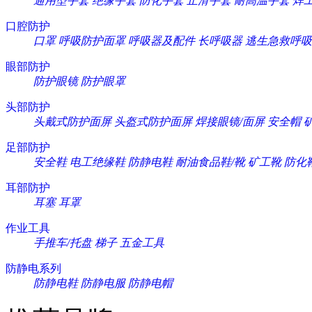
通用型手套
绝缘手套
防化手套
止滑手套
耐高温手套
焊
口腔防护
口罩
呼吸防护面罩
呼吸器及配件
长呼吸器
逃生急救呼吸
眼部防护
防护眼镜
防护眼罩
头部防护
头戴式防护面屏
头盔式防护面屏
焊接眼镜/面屏
安全帽
足部防护
安全鞋
电工绝缘鞋
防静电鞋
耐油食品鞋/靴
矿工靴
防化
耳部防护
耳塞
耳罩
作业工具
手推车/托盘
梯子
五金工具
防静电系列
防静电鞋
防静电服
防静电帽