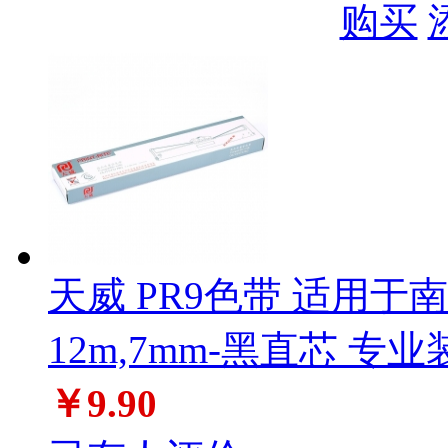
购买
天威 PR9色带 适用于南天P
12m,7mm-黑直芯 专业
￥9.90