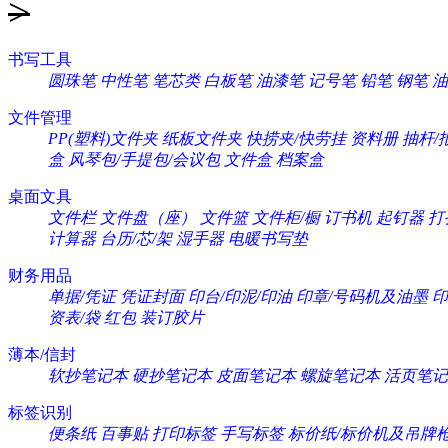
>
书写工具
圆珠笔
中性笔
笔芯类
白板笔
油漆笔
记号笔
铅笔
钢笔
油
文件管理
PP(塑料)文件夹
纸板文件夹
快捞夹/快劳挂
资料册
抽杆/
盒
风琴包/手提包/会议包
文件盒
档案盒
桌面文具
文件栏
文件盘（座）
文件篮
文件柜/橱
订书机
起钉器
打
计算器
台历/芯/架
湿手器
电暖书写垫
财务用品
单据/凭证
凭证封面
印台/印泥/印油
印章/号码机及油墨
印
资表/袋
红包
装订胶片
薄本/信封
软抄笔记本
硬抄笔记本
皮面笔记本
螺旋笔记本
活页笔记
标签识别
便条纸
百事贴
打印标签
手写标签
标价纸/标价机及吊牌