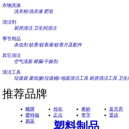
衣物洗涤
洗衣粉/洗衣液
肥皂
清洁剂
厨房清洁
卫生间清洁
季节用品
杀虫剂
蚊香/蚊香液/蚊香片及配件
其它清洁
空气清新
樟脑/干燥剂
清洁工具
垃圾袋
废纸篓(垃圾桶)
地面清洁工具
厨房清洁工具
卫生
推荐品牌
雕牌
传化
奥妙
蓝月亮
爱特福
正点
李字
雷达
易采
塑料制品