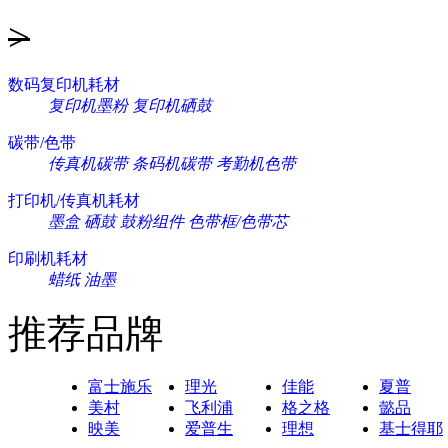
>
数码复印机耗材
复印机墨粉
复印机硒鼓
碳带/色带
传真机碳带
条码机碳带
考勤机色带
打印机/传真机耗材
墨盒
硒鼓
鼓粉组件
色带框/色带芯
印刷机耗材
蜡纸
油墨
推荐品牌
富士施乐
理光
佳能
夏普
美村
飞利浦
格之格
懿品
映美
爱普生
理想
基士得耶