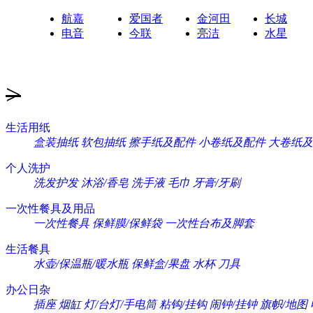
航嘉
爱国者
金河田
长城
电音
今联
亮洁
水星
>
生活用纸
盒装抽纸
软包抽纸
擦手纸及配件
小卷纸及配件
大卷纸及
个人洗护
洗发护发
沐浴/香皂
洗手液
毛巾
牙膏/牙刷
一次性餐具及用品
一次性餐具
保鲜膜/保鲜袋
一次性台布及脚套
生活餐具
水壶/保温瓶/暖水瓶
保鲜盒/果盘
水杯
刀具
办公日杂
插座
烟缸
灯/台灯/手电筒
粘钩/挂钩
闹钟/挂钟
旗帜/地图