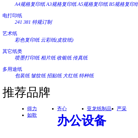
A4规格复印纸
A3规格复印纸
A5规格复印纸
B5规格复印
电打印纸
241
381
特规订制
艺术纸
彩色复印纸
云彩纸(皮纹纸)
其它纸类
喷墨打印纸
相片纸
收银纸
传真纸
多用途纸
包装纸
皱纹纸
招贴纸
大红纸
特种纸
推荐品牌
得力
齐心
亚龙纸制品
严采
如歌
办公设备