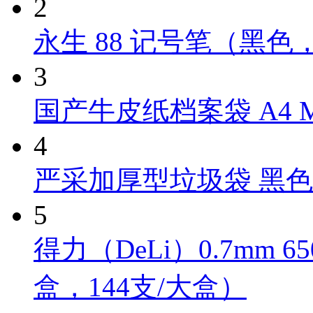
2
永生 88 记号笔（黑色，
3
国产牛皮纸档案袋 A4 M
4
严采加厚型垃圾袋 黑色 Y
5
得力（DeLi）0.7mm 
盒，144支/大盒）