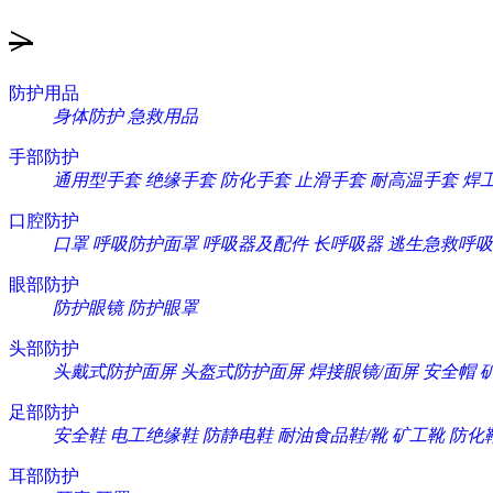
>
防护用品
身体防护
急救用品
手部防护
通用型手套
绝缘手套
防化手套
止滑手套
耐高温手套
焊
口腔防护
口罩
呼吸防护面罩
呼吸器及配件
长呼吸器
逃生急救呼吸
眼部防护
防护眼镜
防护眼罩
头部防护
头戴式防护面屏
头盔式防护面屏
焊接眼镜/面屏
安全帽
足部防护
安全鞋
电工绝缘鞋
防静电鞋
耐油食品鞋/靴
矿工靴
防化
耳部防护