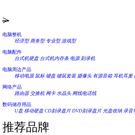
>
电脑整机
经济型
商务型
专业型
游戏型
电脑配件
台式机硬盘
台式机内存条
电源
刻录机
电脑周边产品
移动电源
鼠标
键盘
键鼠套装
摄像头
有源音箱
耳机耳麦
网络产品
路由器
交换机
网卡
水晶头
网线电话线
数码储存用品
U盘
移动硬盘
CD刻录盘片
DVD刻录盘片
光盘收纳
录音
推荐品牌