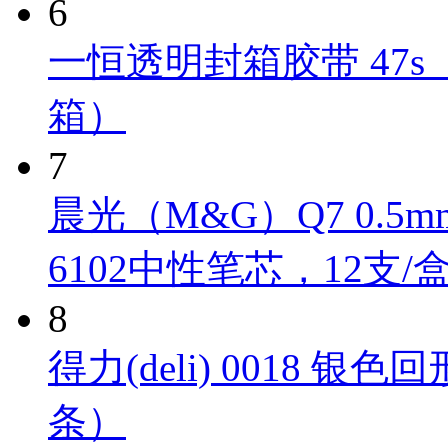
6
一恒透明封箱胶带 47s（4
箱）
7
晨光（M&G）Q7 0.
6102中性笔芯，12支/
8
得力(deli) 0018 银色
条）