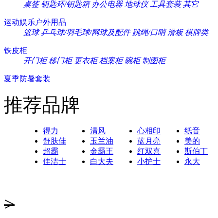
桌签
钥匙环/钥匙箱
办公电器
地球仪
工具套装
其它
运动娱乐户外用品
篮球
乒乓球/羽毛球/网球及配件
跳绳/口哨
滑板
棋牌类
铁皮柜
开门柜
移门柜
更衣柜
档案柜
碗柜
制图柜
夏季防暑套装
推荐品牌
得力
清风
心相印
纸音
舒肤佳
玉兰油
蓝月亮
美的
超霸
金霸王
红双喜
斯伯丁
佳洁士
白大夫
小护士
永大
>