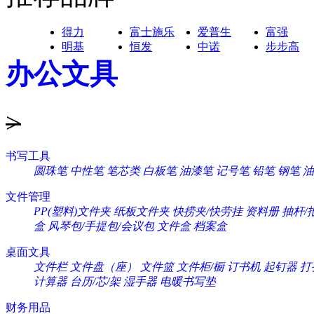
得力
富士施乐
爱普生
富强
明基
恒发
中诺
步步高
办公文具
>
书写工具
圆珠笔
中性笔
笔芯类
白板笔
油漆笔
记号笔
铅笔
钢笔
油
文件管理
PP(塑料)文件夹
纸板文件夹
快捞夹/快劳挂
资料册
抽杆/
盒
风琴包/手提包/会议包
文件盒
档案盒
桌面文具
文件栏
文件盘（座）
文件篮
文件柜/橱
订书机
起钉器
打
计算器
台历/芯/架
湿手器
电暖书写垫
财务用品