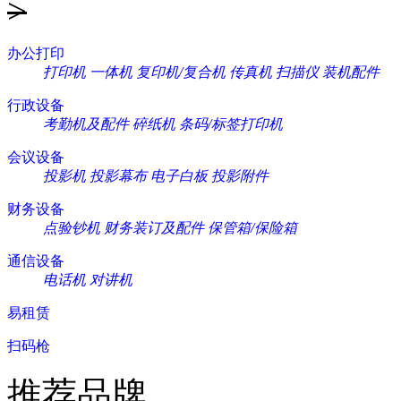
>
办公打印
打印机
一体机
复印机/复合机
传真机
扫描仪
装机配件
行政设备
考勤机及配件
碎纸机
条码/标签打印机
会议设备
投影机
投影幕布
电子白板
投影附件
财务设备
点验钞机
财务装订及配件
保管箱/保险箱
通信设备
电话机
对讲机
易租赁
扫码枪
推荐品牌