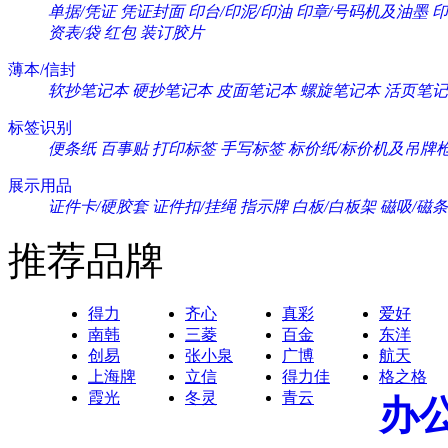
单据/凭证
凭证封面
印台/印泥/印油
印章/号码机及油墨
印
资表/袋
红包
装订胶片
薄本/信封
软抄笔记本
硬抄笔记本
皮面笔记本
螺旋笔记本
活页笔记
标签识别
便条纸
百事贴
打印标签
手写标签
标价纸/标价机及吊牌
展示用品
证件卡/硬胶套
证件扣/挂绳
指示牌
白板/白板架
磁吸/磁条
推荐品牌
得力
齐心
真彩
爱好
南韩
三菱
百金
东洋
创易
张小泉
广博
航天
上海牌
立信
得力佳
格之格
霞光
冬灵
青云
办